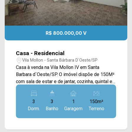
R$ 800.000,00 V
Casa - Residencial
Vila Mollon - Santa Bárbara D`Oeste/SP
Casa à venda na Vila Mollon IV em Santa
Barbara d`Oeste/SP. O imóvel dispõe de 150M²
com sala de estar e de jantar, cozinha, quintal e
área de serviço coberta. > 03 dormitórios sendo
01 suíte; > 03 Banheiros, sendo 02 sociais; > 01
3
3
1
150m²
vaga de garagem coberta. Por enquanto não
Dorm.
Banho
Garagem
Terreno
aceita financiamento, pois tem que fazer o
desbodro do terreno , pois são 2 casas no
mesmo terreno. ( a outra casa é 3 quartos mas 1
banheiro) Localizado em Santa Bárbara, o imóvel