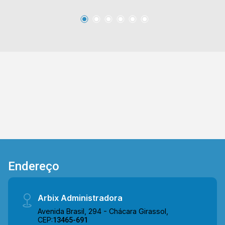
contém uma área com diversos comércios em
volta, como supermercados, farmácias, bancos,
restaurantes, postos de saúde, escolas e entre
outros. Entre em contato com a nossa equipe de
vendas e agende a sua visita!! WhatsApp e
Telefone Arbix: (19) 3475-4546 ARBIX IMÓVEIS
- Presente em cada mudança!
Endereço
Arbix Administradora
Avenida Brasil, 294 - Chácara Girassol,
CEP:
13465-691