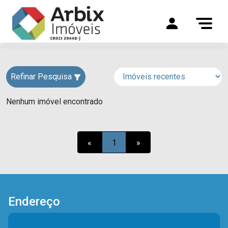
Refinar Pesquisa
Nenhum imóvel encontrado
«
1
»
Endereço