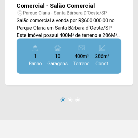
Comercial - Salão Comercial
Parque Olaria - Santa Bárbara D`Oeste/SP
Salão comercial à venda por R$600.000,00 no
Parque Olaria em Santa Bárbara d`Oeste/SP
Este imóvel possui 400M² de terreno e 286M²
de construção, contando com uma excelente
infraestrutura para oficina, mercado ou depósito.
1
10
400m²
286m²
> 01 banheiro social; > 10 vagas de garagem.
Banho
Garagens
Terreno
Const.
Esta localizado próximo a Av. Dr. Sebastião de
Paula Coelho, Rod. Luiz de Queiroz e Rod.
Comendador Américo Emílio Romi Entre em
contato com a nossa equipe e agende a sua
visita!! WhatsApp e Telefone Arbix: (19) 3475-
4546 ARBIX IMÓVEIS - Presente em cada
mudança!