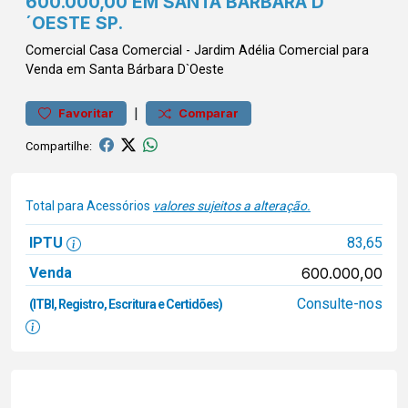
600.000,00 EM SANTA BARBARA D
´OESTE SP.
Comercial
Casa Comercial
-
Jardim Adélia
Comercial para
Venda em Santa Bárbara D`Oeste
|
Favoritar
Comparar
Compartilhe:
Total para Acessórios
valores sujeitos a alteração.
IPTU
83,65
Venda
600.000,00
Consulte-nos
(ITBI, Registro, Escritura e Certidões)