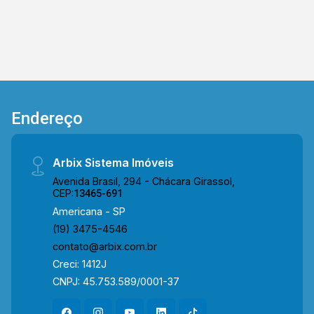
Endereço
Arbix Sistema Imóveis
Avenida Brasil, 294 - Chácara Girassol,
CEP:
13465-691
Americana - SP
(19) 3475-4546
contato@arbix.com.br
Creci: 1412J
CNPJ: 45.753.589/0001-37