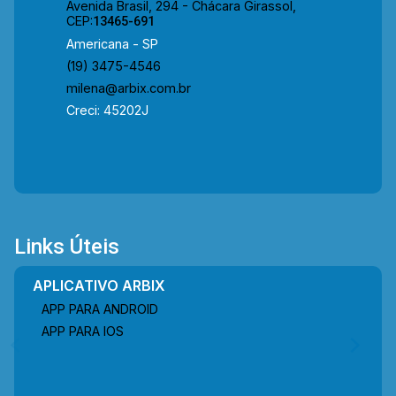
Avenida Brasil, 294 - Chácara Girassol,
biblioteca, estádio Djaniro Pedroso, Teatro
CEP:
13465-691
Municipal, escola Profº. Ulisses de Oliveira,
Americana - SP
bancos e hospital Sta. Bárbara. Entre em contato
(19) 3475-4546
com a equipe da Arbix Imóveis e agende a sua
milena@arbix.com.br
visita!! WhatsApp e Telefone: (19) 3475-4546
Creci: 45202J
ARBIX IMÓVEIS - Presente em cada mudança!
Links Úteis
APLICATIVO ARBIX
APP PARA ANDROID
APP PARA IOS