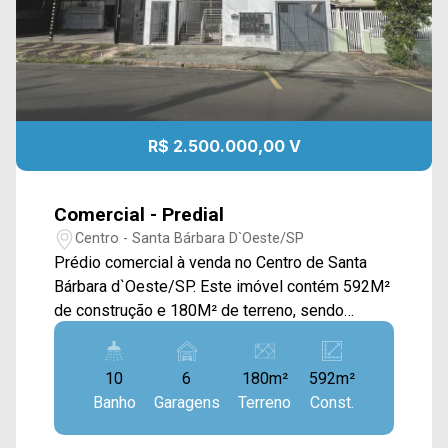
R$ 2.500.000,00 V
Comercial - Predial
Centro - Santa Bárbara D`Oeste/SP
Prédio comercial à venda no Centro de Santa
Bárbara d`Oeste/SP. Este imóvel contém 592M²
de construção e 180M² de terreno, sendo
divididos em salão comercial no térreo, salas
comerciais e apartamentos nos andares
10
6
180m²
592m²
superiores. O salão térreo possui um amplo
Banho
Garagens
Terreno
Const.
espaço disponível, rampa para acessibilidade,
porta em blindex, copa com gabinete e 02