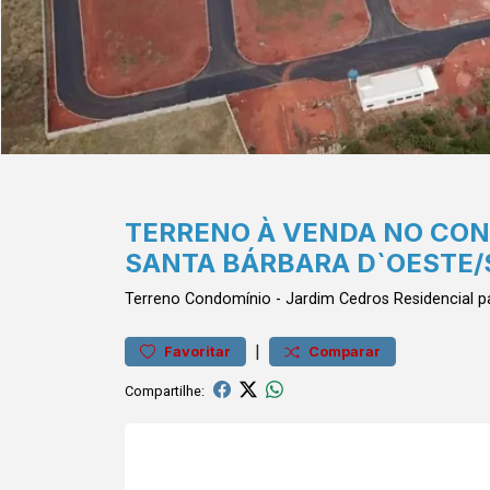
TERRENO À VENDA NO CO
SANTA BÁRBARA D`OESTE/
Terreno
Condomínio
-
Jardim Cedros
Residencial p
|
Favoritar
Comparar
Compartilhe: