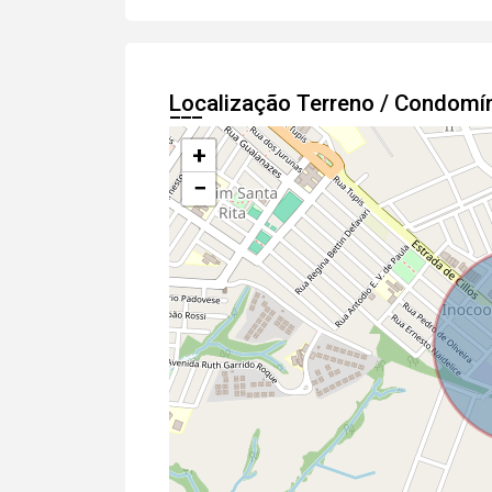
Localização Terreno / Condomí
+
−