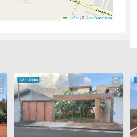
Leaflet
|
©
OpenStreetMap
Cód.
12004