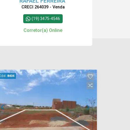
RAFAEL FERREIRA
CRECI 264039 - Venda
(19) 3475-4546
Corretor(a) Online
Cód.
8404