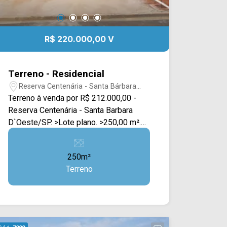
R$ 220.000,00 V
Terreno - Residencial
Reserva Centenária - Santa Bárbara
D`Oeste/SP
Terreno à venda por R$ 212.000,00 -
Reserva Centenária - Santa Barbara
D`Oeste/SP. >Lote plano. >250,00 m².
>Pronto para construir. Documentação
OK. Próximo ao centro da Cidade,
250m²
próximo ao atacadão. Próximo as
Terreno
principais rodovias, SP 304 e
Bandeirantes. Para mais informações
ou para agendar uma visita entre em
contato conosco: Telefone e WhatsAap
Arbix: (19) 3475-4546. ARBIX IMÓVEIS