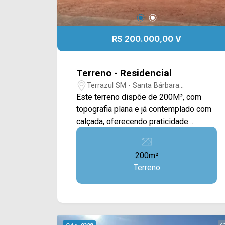
R$ 200.000,00 V
Terreno - Residencial
Terrazul SM - Santa Bárbara
D`Oeste/SP
Este terreno dispõe de 200M², com
topografia plana e já contemplado com
calçada, oferecendo praticidade
imediata para o início de obras. Inserido
entre construções já consolidadas, o
200m²
lote se beneficia de um entorno
Terreno
estruturado, com infraestrutura urbana
definida e maior segurança, além de
favorecer um excelente aproveitamento
do espaço para projetos residenciais.
Com dimensões bem distribuídas, é