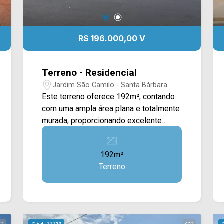
R$ 196.000,00 V
Terreno - Residencial
Jardim São Camilo - Santa Bárbara
D`Oeste/SP
Este terreno oferece 192m², contando
com uma ampla área plana e totalmente
murada, proporcionando excelente
aproveitamento para projetos
residenciais. Com formato funcional e
192m²
ótimo espaço para construção, é uma
Terreno
excelente oportunidade para quem
busca construir a casa própria ou
investir em uma região em constante
desenvolvimento. Localizado próximo à
Av. Alfredo Contato, Av. Augusto