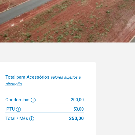
Total para Acessórios
valores sujeitos a
alteração.
Condomínio
200,00
IPTU
50,00
Total / Mês
250,00