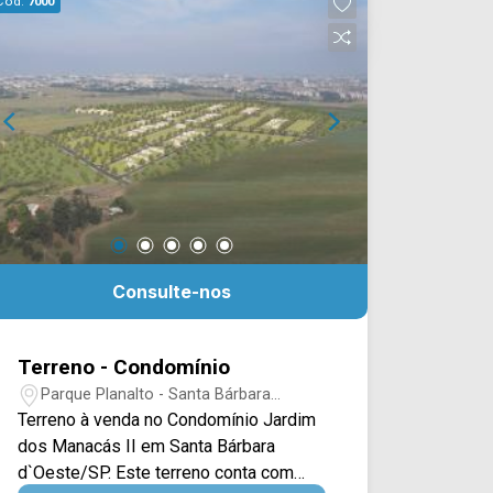
Cód.
7000
- Presente em cada mudança!
Consulte-nos
Terreno - Condomínio
Parque Planalto - Santa Bárbara
D`Oeste/SP
Terreno à venda no Condomínio Jardim
dos Manacás II em Santa Bárbara
d`Oeste/SP. Este terreno conta com