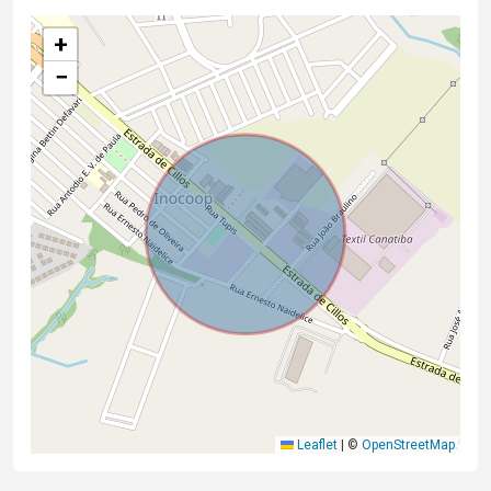
+
−
Leaflet
|
©
OpenStreetMap