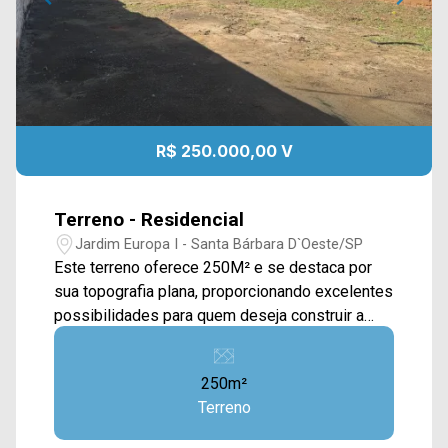
R$ 250.000,00 V
Terreno - Residencial
Jardim Europa I - Santa Bárbara D`Oeste/SP
Este terreno oferece 250M² e se destaca por
sua topografia plana, proporcionando excelentes
possibilidades para quem deseja construir a
casa dos sonhos ou investir em uma região com
ótimo potencial de valorização. O lote conta com
250m²
uma construção nos fundos, que pode ser
Terreno
demolida ou adaptada conforme a necessidade
do futuro proprietário, oferecendo maior