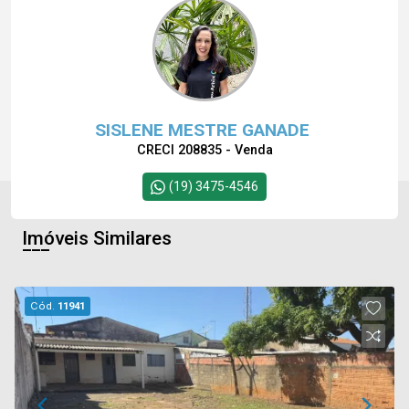
SISLENE MESTRE GANADE
CRECI 208835 - Venda
(19) 3475-4546
Imóveis Similares
Cód.
11941