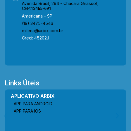
Avenida Brasil, 294 - Chácara Girassol,
em contato com a equipe da Arbix Imóveis e
CEP:
13465-691
agende a sua visita!! WhatsApp e Telefone: (19)
Americana - SP
3475-4546 ARBIX IMÓVEIS - Presente em cada
(19) 3475-4546
mudança!
milena@arbix.com.br
Creci: 45202J
Links Úteis
APLICATIVO ARBIX
APP PARA ANDROID
APP PARA IOS