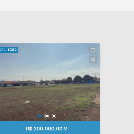
Cód.
10332
R$ 300.000,00 V