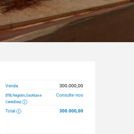
300.000,00
Venda
Consulte-nos
(ITBI, Registro, Escritura e
Certidões)
Total
300.000,00