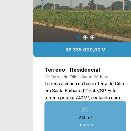
WhatsApp e Telefone: (19) 3475-4546
ARBIX IMÓVEIS - Presente em cada
mudança!
R$ 335.000,00 V
Terreno - Residencial
Terras de Cillo - Santa Bárbara
D`Oeste/SP
Terreno à venda no bairro Terra de Cillo
em Santa Bárbara d`Oeste/SP. Este
terreno possui 240M², contando com
uma ampla área plana e gramada,
contendo um excelente espaço para a
240m²
sua residência. Localizado próximo à
Terreno
Rod. Dr. Ernesto de Cillo, Av. Giaconda