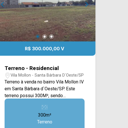
ARBIX IMÓVEIS - Presente em cada
mudança!
R$ 300.000,00 V
Terreno - Residencial
Vila Mollon - Santa Bárbara D`Oeste/SP
Terreno à venda no bairro Vila Mollon IV
em Santa Bárbara d`Oeste/SP. Este
terreno possui 300M², sendo
dispostos em uma ampla área plana e
com calçada, estando ao lado da
300m²
rodovia. Localizado próximo à Av.
Terreno
Juscelino k. de Oliveira, Av. Iacanga, Av.