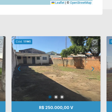
Leaflet
|
©
OpenStreetMap
Cód.
11941
R$ 250.000,00 V