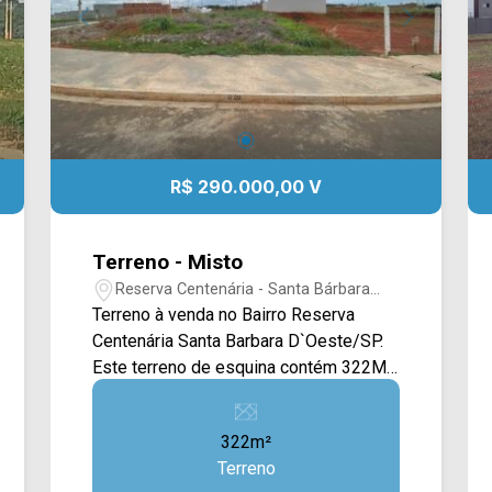
confortável, com área de lazer, garagem
e demais ambientes planejados de
acordo com o seu estilo de vida. Sua
localização em uma avenida de grande
circulação também agrega praticidade e
conveniência, estando próximo a
diversos serviços e comércios da
R$ 290.000,00 V
região. *Aceita financiamento.
Localizado na Av. Alfredo Contato,
próximo à Av. da Amizade, Av. Augusto
Terreno - Misto
Scomparim e Av. São Paulo, o terreno
Reserva Centenária - Santa Bárbara
está em uma região consolidada, com
D`Oeste/SP
Terreno à venda no Bairro Reserva
fácil acesso às principais vias da
Centenária Santa Barbara D`Oeste/SP.
cidade. O entorno conta com
Este terreno de esquina contém 322M²,
academias, restaurantes, escolas,
possuindo uma ampla área plana e com
supermercados, farmácias e diversos
calçada, tendo um espaço excelente
serviços essenciais, proporcionando
322m²
para construção. Localizado próximo à
praticidade, mobilidade e excelente
Terreno
Av. Santa Bárbara, Av. Bandeirantes e
qualidade de vida. Entre em contato