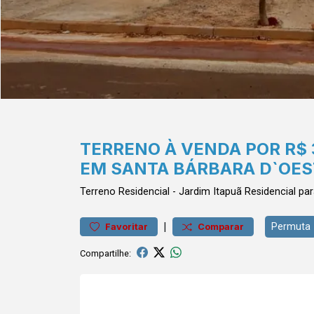
TERRENO À VENDA POR R$ 
EM SANTA BÁRBARA D`OES
Terreno
Residencial
-
Jardim Itapuã
Residencial pa
|
Permuta
Favoritar
Comparar
Compartilhe: