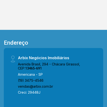
Endereço
Arbix Negócios Imobiliários
Avenida Brasil, 294 - Chácara Girassol,
CEP:
13465-691
Americana - SP
(19) 3475-4546
vendas@arbix.com.br
Creci: 29448J