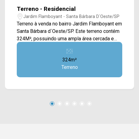
Terreno - Residencial
Jardim Flamboyant - Santa Bárbara D`Oeste/SP
Terreno à venda no bairro Jardim Flamboyant em
Santa Bárbara d`Oeste/SP. Este terreno contém
324M², possuindo uma ampla área cercada e
com calçada, tendo outras casas ao redor.
Localizado próximo à Av. João Ometto, Av.
324m²
Monte Castelo, Rod Luiz Ometto e Rod. Luiz de
Terreno
Queiroz. Esta região conta com parques, campo
de futebol, padaria Casa Di Pane, supermercado
Pague Menos, restaurantes, União Barbarense,
prefeitura e fácil acesso a Centro. Entre em
contato com a equipe da Arbix Imóveis e
agende a sua visita!! WhatsApp e Telefone: (19)
3475-4546 ARBIX IMÓVEIS - Presente em cada
mudança!