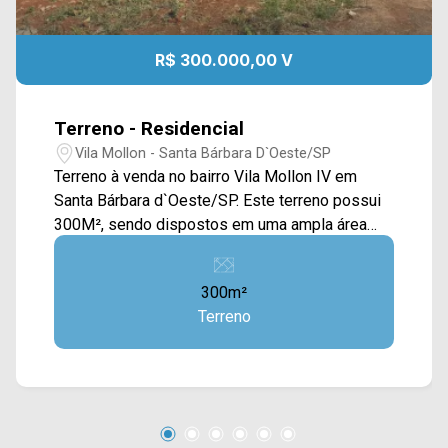
R$ 300.000,00 V
Terreno - Residencial
Vila Mollon - Santa Bárbara D`Oeste/SP
Terreno à venda no bairro Vila Mollon IV em
Santa Bárbara d`Oeste/SP. Este terreno possui
300M², sendo dispostos em uma ampla área
plana e com calçada, estando ao lado da
rodovia. Localizado próximo à Av. Juscelino k.
300m²
de Oliveira, Av. Iacanga, Av. Giaconda Cibin e
Terreno
Rod. Luiz de Queiroz. Esta região conta com
restaurantes Dona Maria e Sonabrasa, campo de
futebol, farmácia Drogal, praças, padarias e
escola Neuza Maria Nazatto. Entre em contato
com a equipe da Arbix Imóveis e agende a sua
visita!! WhatsApp e Telefone: (19) 3475-4546