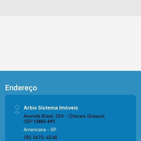
ARBIX IMÓVEIS - Presente em cada mudança!
Endereço
Arbix Sistema Imóveis
Avenida Brasil, 294 - Chácara Girassol,
CEP:
13465-691
Americana - SP
(19) 3475-4546