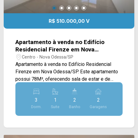
R$ 510.000,00 V
Apartamento à venda no Edifício
Residencial Firenze em Nova
Odessa/SP
Centro - Nova Odessa/SP
Apartamento à venda no Edifício Residencial
Firenze em Nova Odessa/SP. Este apartamento
possui 78M², oferecendo sala de estar e de
jantar integradas, cozinha conectada com a área
de serviço, e sacada com vista livre. > 03 quartos,
3
1
2
2
sendo 01 suíte; > 02 banheiros, sendo 01 social;
Dorm.
Suite
Banho
Garagens
> 02 vagas de garagem cobertas. Localizado em
uma região privilegiada no Centro, este
condomínio está próximo à Av. Ampélio Gazzetta,
Av. Dr. Eddy de Freitas Crisciuma, Av. João