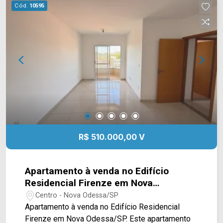
Pessoa e Av. Rodolfo Kivitz. Esta região conta
Cód.
10595
com pizzaria Di Madri, farmácia Drogaria São
Paulo, supermercado São Vicente, Subway,
Câmara Municipal, Colégio Abba, fórum, prefeitura
e escola João Thienne. Entre em contato com a
equipe da Arbix Imóveis e agende a sua visita!!
WhatsApp e Telefone: (19) 3475-4546 ARBIX
IMÓVEIS - Presente em cada mudança!
R$ 510.000,00 V
Apartamento à venda no Edifício
Residencial Firenze em Nova
Odessa/SP
Centro - Nova Odessa/SP
Apartamento à venda no Edifício Residencial
Firenze em Nova Odessa/SP. Este apartamento