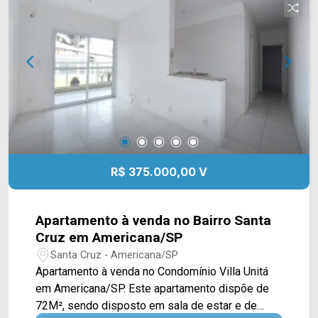
com bares, restaurante Gordino`s, Hospital
Municipal, faculdade FAM e farmácia Drogal.
Entre em contato com a equipe da Arbix Imóveis
e agende a sua visita!! WhatsApp e Telefone:
(19) 3475-4546 ARBIX IMÓVEIS - Presente em
cada mudança!
R$ 375.000,00 V
Apartamento à venda no Bairro Santa
Cruz em Americana/SP
Santa Cruz - Americana/SP
Apartamento à venda no Condomínio Villa Unitá
em Americana/SP. Este apartamento dispõe de
72M², sendo disposto em sala de estar e de