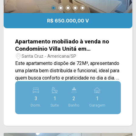
R$ 650.000,00 V
Apartamento mobiliado à venda no
Condomínio Villa Unitá em
Americana/SP
Santa Cruz - Americana/SP
Este apartamento dispõe de 72M², apresentando
uma planta bem distribuída e funcional, ideal para
quem busca conforto e praticidade no dia a dia. A
área social conta com sala de estar e de jantar
integradas, proporcionando um ambiente
3
1
2
1
acolhedor, além de cozinha com planejados
Dorm.
Suite
Banho
Garagem
conectada à área de serviço, garantindo
organização e melhor aproveitamento dos
espaços. A sacada com vista livre possui
fechamento em vidro, trazendo mais conforto e