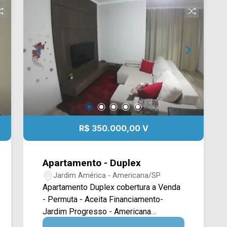
Gobo, Av. da Saúde e Av. Antônio Pinto
Duarte, contém fácil acesso a Av.
Nossa Sra. de Fátima e a Rod.
Anhanguera. Esta região conta com
restaurante Gordino`s, faculdade FAM,
supermercado Pérola, Hospital
Municipal e rodoviária. Entre em contato
com a equipe da Arbix Imóveis e
agende a sua visita!! WhatsApp e
Telefone: 19 3475-4546 ARBIX
IMÓVEIS - Presente em cada mudança!
R$ 350.000,00 V
Apartamento - Duplex
Jardim América - Americana/SP
Apartamento Duplex cobertura a Venda
- Permuta - Aceita Financiamento-
Jardim Progresso - Americana
Apartamento com área útil de 100,00