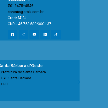
(19) 3475-4546
contato@arbix.com.br
Creci: 1412J
CNPJ: 45.753.589/0001-37
Santa Bárbara d'Oeste
Nova Ode
Prefeitura de Santa Bárbara
Prefeitur
DAE Santa Bárbara
CODEN No
CPFL
CPFL