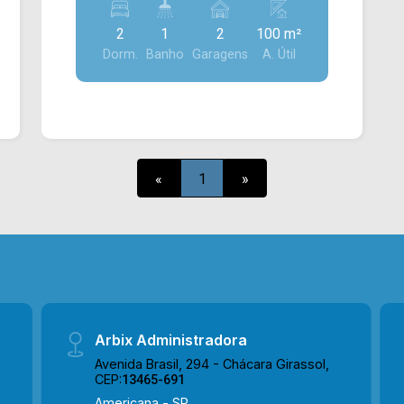
metros 2 Dormitórios com armários,
2
1
2
100 m²
banheiro social, sala de estar, sala de
Dorm.
Banho
Garagens
A. Útil
jantar Lavabo, cozinha americana
planejada, área de serviço com armário,
piso frio Espaço gourmet com
churrasqueira e pia, 2 vagas de
garagem coberta Condomínio com
portaria 24 horas, playground, salão de
«
1
»
festas, quadra poliesportiva Para saber
mais sobre o imóvel ou para agendar
uma visita, entre em contato conosco:
Telefone e Whatsapp Arbix: (19) 3475-
4546 ARBIX IMÓVEIS - Presente em
cada mudança!
Arbix Administradora
Avenida Brasil, 294 - Chácara Girassol,
CEP:
13465-691
Americana - SP