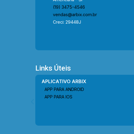
cada mudança!
(19) 3475-4546
vendas@arbix.com.br
Creci: 29448J
Links Úteis
APLICATIVO ARBIX
APP PARA ANDROID
APP PARA IOS