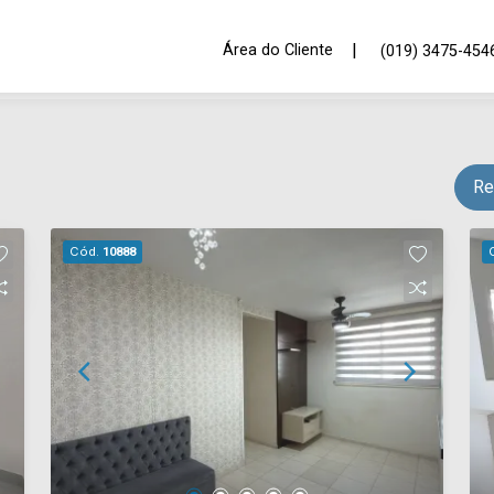
|
Área do Cliente
(019) 3475-454
Re
Cód.
10888