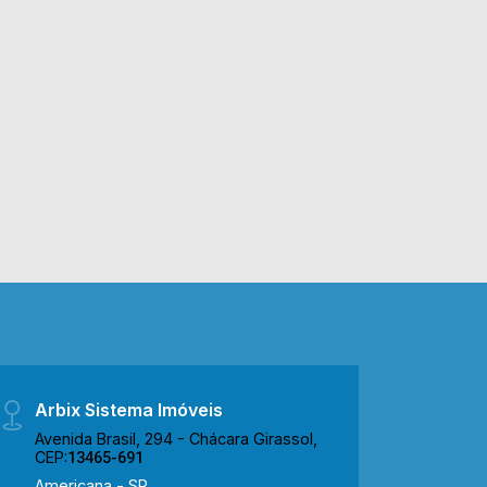
Arbix Sistema Imóveis
Avenida Brasil, 294 - Chácara Girassol,
CEP:
13465-691
Americana - SP