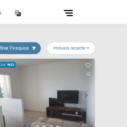
6
finar Pesquisa
Cód.
9622