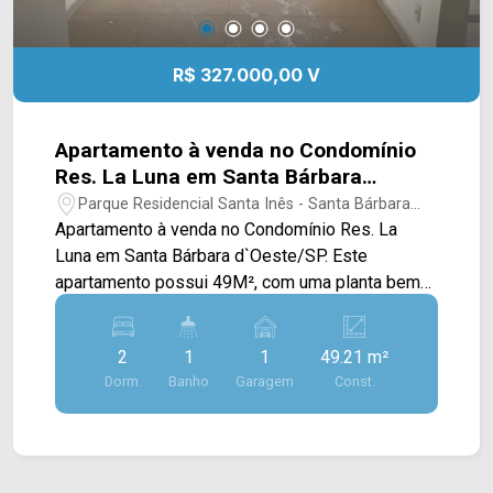
R$ 327.000,00 V
Apartamento à venda no Condomínio
Res. La Luna em Santa Bárbara
d`Oeste/SP
Parque Residencial Santa Inês - Santa Bárbara
D`Oeste/SP
Apartamento à venda no Condomínio Res. La
Luna em Santa Bárbara d`Oeste/SP. Este
apartamento possui 49M², com uma planta bem
distribuída que prioriza praticidade e conforto no
dia a dia. A área social é composta por sala de
2
1
1
49.21 m²
estar e de jantar integradas, criando um ambiente
Dorm.
Banho
Garagem
Const.
funcional e agradável, com acesso à sacada que
proporciona ventilação natural e iluminação. A
cozinha é conectada à área de serviço, garantindo
melhor aproveitamento do espaço e organização