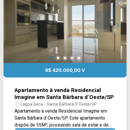
Crema e Davita, restaurante Dona Maria, farmácia
Droga Raia, escola Profª. Maria José Margato
Brocatto e Maravilhas do Lar. Entre em contato
com a equipe da Arbix Imóveis e agende a sua
visita!! WhatsApp e Telefone: (19) 3475-4546
ARBIX IMÓVEIS - Presente em cada mudança!
R$ 420.000,00 V
Apartamento à venda Residencial
Imagine em Santa Bárbara d`Oeste/SP
Lagoa Seca - Santa Bárbara D`Oeste/SP
Apartamento à venda Residencial Imagine em
Santa Bárbara d`Oeste/SP. Este apartamento
dispõe de 55M², possuindo sala de estar e de