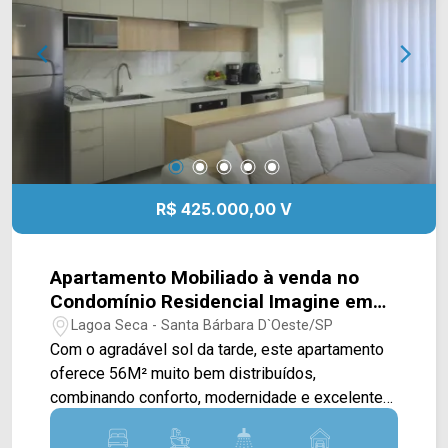
Droga Raia, escola Profª. Maria José Margato
Brocatto e Maravilhas do Lar. Entre em contato
com a equipe da Arbix Imóveis e agende a sua
visita!! WhatsApp e Telefone: (19) 3475-4546
ARBIX IMÓVEIS - Presente em cada mudança!
R$ 425.000,00 V
Apartamento Mobiliado à venda no
Condomínio Residencial Imagine em
Santa Bárbara d`Oeste/SP
Lagoa Seca - Santa Bárbara D`Oeste/SP
Com o agradável sol da tarde, este apartamento
oferece 56M² muito bem distribuídos,
combinando conforto, modernidade e excelente
padrão de acabamento. A área social conta com
sala de estar e sala de jantar integradas, criando