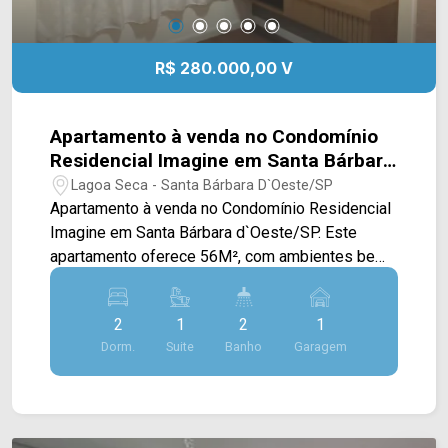
R$ 280.000,00 V
Apartamento à venda no Condomínio
Residencial Imagine em Santa Bárbara
d`Oeste/SP
Lagoa Seca - Santa Bárbara D`Oeste/SP
Apartamento à venda no Condomínio Residencial
Imagine em Santa Bárbara d`Oeste/SP. Este
apartamento oferece 56M², com ambientes bem
distribuídos e pensados para proporcionar
conforto e praticidade no dia a dia. A área social
2
1
2
1
conta com sala de estar e de jantar integradas à
Dorm.
Suite
Banho
Garagem
cozinha com armários, criando um espaço
funcional e acolhedor, além de conexão direta
com a área de serviço, facilitando a rotina. Os
dormitórios são bem dimensionados, com