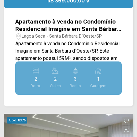
R$ 369.000,00 V
Apartamento à venda no Condomínio
Residencial Imagine em Santa Bárbara
d`Oeste/SP
Lagoa Seca - Santa Bárbara D`Oeste/SP
Apartamento à venda no Condomínio Residencial
Imagine em Santa Bárbara d`Oeste/SP. Este
apartamento possui 59M², sendo dispostos em
sala de estar e de jantar integradas com a
cozinha toda planejada, e com conexão com a
2
2
3
1
área de serviço, além de uma sacada com vista
Dorm.
Suítes
Banho
Garagem
livre. > 02 suítes; > 03 banheiros, sendo 01
lavabo; > 01 vaga de garagem. *Aceita permuta.
Localizado no bairro Lagoa Seca, este
condomínio está próximo à Av. São Paulo, Av. da
Indústria, Estrada do Pedroso e Av. Alfredo
Cód.
8376
Contato. Esta região conta com supermercados
Crema e Davita, restaurante Dona Maria, farmácia