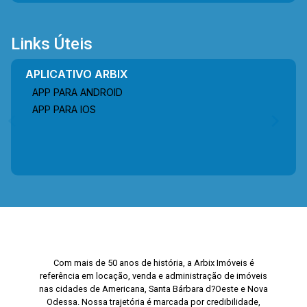
contato com a equipe da Arbix Imóveis e agende
a sua visita!! WhatsApp e Telefone: (19) 3475-
4546 ARBIX IMÓVEIS - Presente em cada
Links Úteis
mudança!
APLICATIVO ARBIX
APP PARA ANDROID
APP PARA IOS
Com mais de 50 anos de história, a Arbix Imóveis é
referência em locação, venda e administração de imóveis
nas cidades de Americana, Santa Bárbara d?Oeste e Nova
Odessa. Nossa trajetória é marcada por credibilidade,