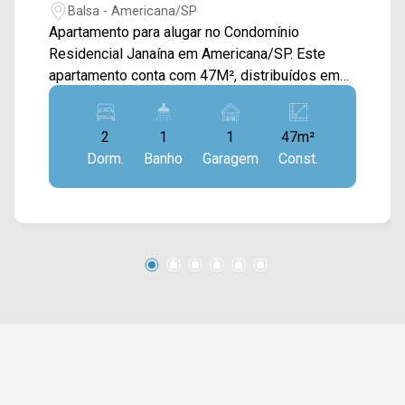
Balsa - Americana/SP
Apartamento para alugar no Condomínio
Residencial Janaína em Americana/SP. Este
apartamento conta com 47M², distribuídos em
sala de estar e de jantar integradas, cozinha
conectada com a área de serviço e sacada com
2
1
1
47m²
vista livre com piso frio. > 02 quartos com piso
Dorm.
Banho
Garagem
Const.
laminado; > 01 banheiro social; > 01 vaga de
garagem. Localizado no bairro Vila Dainese,
este condomínio está próximo à Av. da Amizade,
Av. Alfredo Contato, Rua Solimões e Av. Europa.
Esta região conta com supermercado Pague
Menos, academia Panobianco, pizzaria
Edwiges, farmácias e escola Prof. Luiz Hipólito.
Entre em contato com a equipe da Arbix Imóveis
e agende a sua visita!! WhatsApp e Telefone:
(19) 3475-4546 ARBIX IMÓVEIS - Presente em
cada mudança!