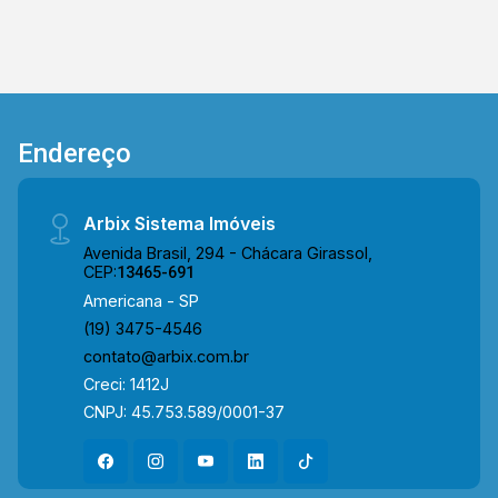
Endereço
Arbix Sistema Imóveis
Avenida Brasil, 294 - Chácara Girassol,
CEP:
13465-691
Americana - SP
(19) 3475-4546
contato@arbix.com.br
Creci: 1412J
CNPJ: 45.753.589/0001-37