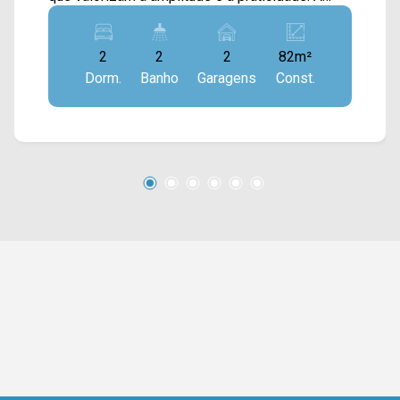
sala de estar e de jantar se conectam de forma
harmoniosa à cozinha planejada, já estando
2
2
2
82m²
equipada com fogão e depurador de ar slim,
Dorm.
Banho
Garagens
Const.
criando um espaço elegante e ideal para o
convívio diário. A sacada gourmet com
churrasqueira junto a sua vista livre amplia a
área social, proporcionando um ambiente
agradável para momentos de lazer. O imóvel
conta com acabamento em piso laminado, que
confere conforto e sofisticação aos ambientes,
além de infraestrutura pronta com quatro pontos
para ar-condicionado, garantindo eficiência
térmica e comodidade. 02 quartos, sendo 01
suíte com planejados; 02 banheiros, sendo 01
social; 02 vagas de garagem cobertas.
Localizado no bairro Jardim São José, o
condomínio está próximo à Av. Castelhanos, Av.
Padre João Baldan, Av. de Cillo e Rod. Luiz de