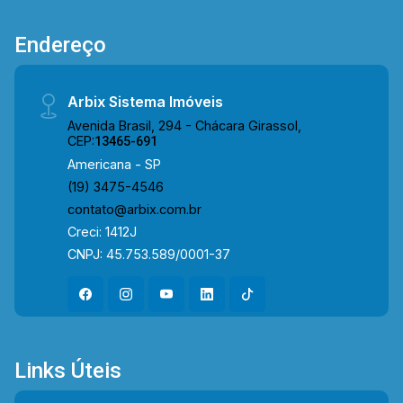
Queiroz, garantindo fácil mobilidade. A região
oferece infraestrutura completa, com a Droga
Endereço
Raia, os Supermercados São Vicente e
Supermercados Pague Menos, a Academia
Skyfit, além de restaurantes e a UNISAL,
Arbix Sistema Imóveis
proporcionando praticidade e qualidade de vida.
Avenida Brasil, 294 - Chácara Girassol,
Entre em contato com a equipe da Arbix Imóveis
CEP:
13465-691
e agende a sua visita!! WhatsApp e Telefone:
Americana - SP
(19) 3475-4546 ARBIX IMÓVEIS - Presente em
(19) 3475-4546
cada mudança!
contato@arbix.com.br
Creci: 1412J
CNPJ: 45.753.589/0001-37
Links Úteis