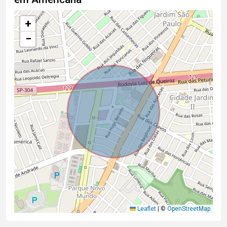
+
−
Leaflet
|
©
OpenStreetMap