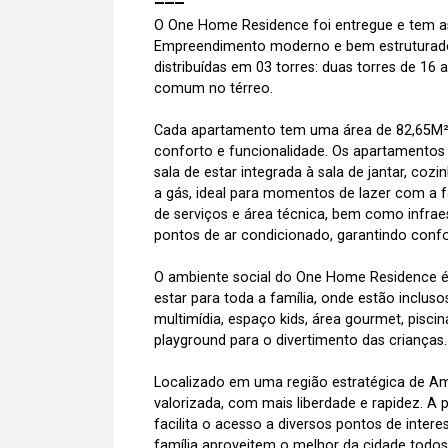
O One Home Residence foi entregue e tem as
Empreendimento moderno e bem estruturad
distribuídas em 03 torres: duas torres de 1
comum no térreo.
Cada apartamento tem uma área de 82,65M² 
conforto e funcionalidade. Os apartamentos
sala de estar integrada à sala de jantar, c
a gás, ideal para momentos de lazer com a fa
de serviços e área técnica, bem como infraes
pontos de ar condicionado, garantindo conf
O ambiente social do One Home Residence é
estar para toda a família, onde estão inclus
multimídia, espaço kids, área gourmet, piscin
playground para o divertimento das crianças.
Localizado em uma região estratégica de A
valorizada, com mais liberdade e rapidez. A 
facilita o acesso a diversos pontos de intere
família aproveitem o melhor da cidade todo