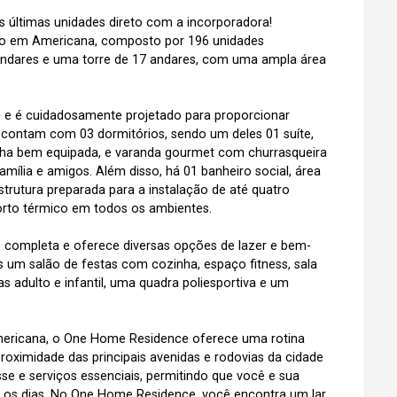
 últimas unidades direto com a incorporadora!
o em Americana, composto por 196 unidades
6 andares e uma torre de 17 andares, com uma ampla área
e é cuidadosamente projetado para proporcionar
 contam com 03 dormitórios, sendo um deles 01 suíte,
ozinha bem equipada, e varanda gourmet com churrasqueira
mília e amigos. Além disso, há 01 banheiro social, área
trutura preparada para a instalação de até quatro
orto térmico em todos os ambientes.
 completa e oferece diversas opções de lazer e bem-
os um salão de festas com cozinha, espaço fitness, sala
as adulto e infantil, uma quadra poliesportiva e um
mericana, o One Home Residence oferece uma rotina
proximidade das principais avenidas e rodovias da cidade
sse e serviços essenciais, permitindo que você e sua
s os dias. No One Home Residence, você encontra um lar