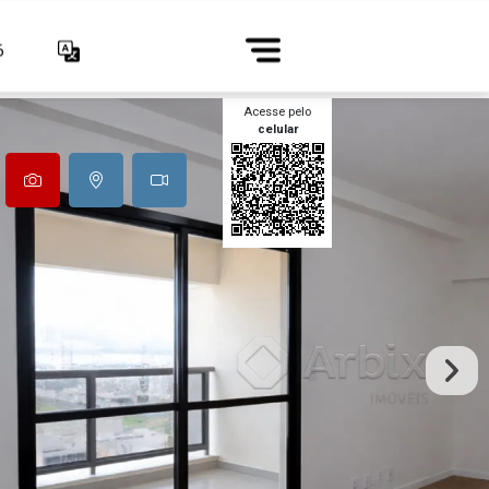
6
Acesse pelo
celular