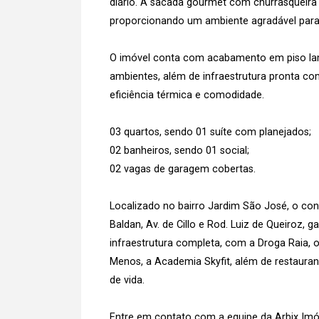
diário. A sacada gourmet com churrasqueira ju
proporcionando um ambiente agradável para
O imóvel conta com acabamento em piso lam
ambientes, além de infraestrutura pronta co
eficiência térmica e comodidade.
03 quartos, sendo 01 suíte com planejados;
02 banheiros, sendo 01 social;
02 vagas de garagem cobertas.
Localizado no bairro Jardim São José, o con
Baldan, Av. de Cillo e Rod. Luiz de Queiroz, g
infraestrutura completa, com a Droga Raia
Menos, a Academia Skyfit, além de restauran
de vida.
Entre em contato com a equipe da Arbix Imóve