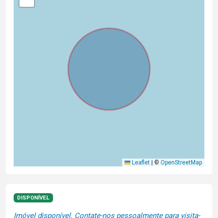
Leaflet
|
©
OpenStreetMap
DISPONÍVEL
Imóvel disponível. Contate-nos pessoalmente para visita-