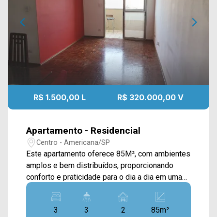
R$ 1.500,00 L
R$ 320.000,00 V
Apartamento - Residencial
Centro - Americana/SP
Este apartamento oferece 85M², com ambientes
amplos e bem distribuídos, proporcionando
conforto e praticidade para o dia a dia em uma
localização privilegiada. A área social conta com
sala de estar e sala de jantar integradas, criando
3
3
2
85m²
um ambiente agradável para convivência e