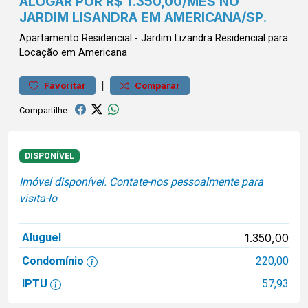
ALUGAR POR R$ 1.350,00/MÊS NO
JARDIM LISANDRA EM AMERICANA/SP.
Apartamento
Residencial
-
Jardim Lizandra
Residencial para
Locação em Americana
|
Favoritar
Comparar
Compartilhe:
DISPONÍVEL
Imóvel disponível. Contate-nos pessoalmente para
visita-lo
Aluguel
1.350,00
Condomínio
220,00
IPTU
57,93