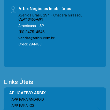
comodidade para o dia a dia. Entre em contato
Arbix Negócios Imobiliários
com a equipe da Arbix Imóveis e agende a sua
Avenida Brasil, 294 - Chácara Girassol,
visita!! WhatsApp e Telefone: (19) 3475-4546
CEP:
13465-691
ARBIX IMÓVEIS - Presente em cada mudança!
Americana - SP
(19) 3475-4546
vendas@arbix.com.br
Creci: 29448J
Links Úteis
APLICATIVO ARBIX
APP PARA ANDROID
APP PARA IOS