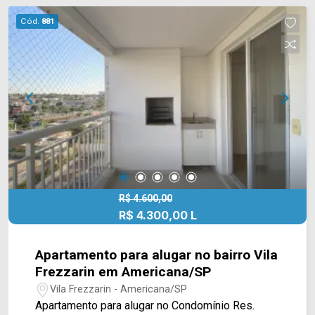
garagem. O condomínio possui piscina,
Cód.
881
churrasqueira, playground, academia, salão de
festa e portaria 24h. Localizado próximo à Av.
Brasil, esta região conta com escolas, hospitais,
farmácias, supermercados, pet shop, bares,
restaurantes e comércios em geral. Entre em
contato com a nossa equipe e agende a sua
visita!! WhatsApp e Telefone Arbix: 19 3475-
4546 ARBIX IMÓVEIS - Presente em cada
mudança!
R$ 4.600,00
R$ 4.300,00 L
Apartamento para alugar no bairro Vila
Frezzarin em Americana/SP
Vila Frezzarin - Americana/SP
Apartamento para alugar no Condomínio Res.