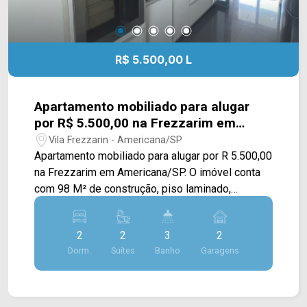
R$ 5.500,00 L
Apartamento mobiliado para alugar
por R$ 5.500,00 na Frezzarim em
Americana/SP.
Vila Frezzarin - Americana/SP
Apartamento mobiliado para alugar por R 5.500,00
na Frezzarim em Americana/SP. O imóvel conta
com 98 M² de construção, piso laminado,
armários planejados em todo o apartamento, sala
de estar com sofá e a de jantar com mesa, 02
2
2
3
2
suítes com cama, varanda gourmet com
Dorm.
Suítes
Banho
Garagens
churrasqueira e mesa, cozinha com cooktop,
forno, microondas, geladeira, área de serviço com
máquina de lavar e secar. 02 dormitórios, sendo
02 suítes; 03 banheiros, 01 lavabo; 02 vagas de