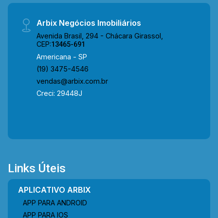
infraestrutura completa, com a Droga Raia, os
Supermercados São Vicente e Supermercados
Arbix Negócios Imobiliários
Pague Menos, a Academia Skyfit, além de
Avenida Brasil, 294 - Chácara Girassol,
restaurantes e a UNISAL, proporcionando
CEP:
13465-691
praticidade e qualidade de vida. Entre em
Americana - SP
contato com a equipe da Arbix Imóveis e
(19) 3475-4546
agende a sua visita!! WhatsApp e Telefone: (19)
vendas@arbix.com.br
3475-4546 ARBIX IMÓVEIS - Presente em cada
Creci: 29448J
mudança!
Links Úteis
APLICATIVO ARBIX
APP PARA ANDROID
APP PARA IOS