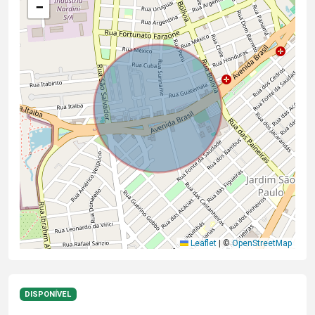
−
Leaflet
|
©
OpenStreetMap
DISPONÍVEL