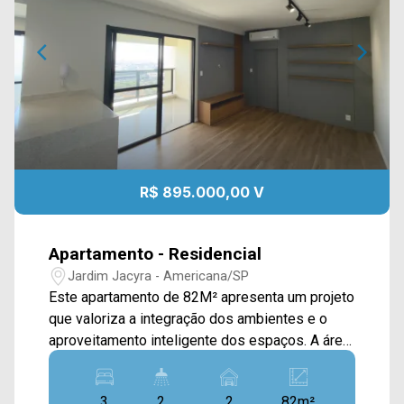
R$ 895.000,00 V
Apartamento - Residencial
Jardim Jacyra - Americana/SP
Este apartamento de 82M² apresenta um projeto
que valoriza a integração dos ambientes e o
aproveitamento inteligente dos espaços. A área
social é composta por sala de estar e jantar
integradas, conectadas à cozinha planejada já
3
2
2
82m²