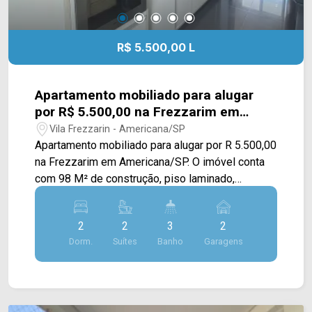
R$ 5.500,00 L
Apartamento mobiliado para alugar
por R$ 5.500,00 na Frezzarim em
Americana/SP.
Vila Frezzarin - Americana/SP
Apartamento mobiliado para alugar por R 5.500,00
na Frezzarim em Americana/SP. O imóvel conta
com 98 M² de construção, piso laminado,
armários planejados em todo o apartamento, sala
de estar com sofá e a de jantar com mesa, 02
2
2
3
2
suítes com cama, varanda gourmet com
Dorm.
Suítes
Banho
Garagens
churrasqueira e mesa, cozinha com cooktop,
forno, microondas, geladeira, área de serviço com
máquina de lavar e secar. 02 dormitórios, sendo
02 suítes; 03 banheiros, 01 lavabo; 02 vagas de