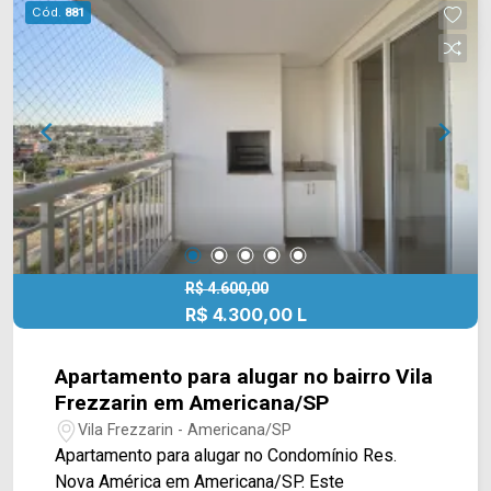
garagem. O condomínio possui piscina,
Cód.
881
churrasqueira, playground, academia, salão de
festa e portaria 24h. Localizado próximo à Av.
Brasil, esta região conta com escolas, hospitais,
farmácias, supermercados, pet shop, bares,
restaurantes e comércios em geral. Entre em
contato com a nossa equipe e agende a sua
visita!! WhatsApp e Telefone Arbix: 19 3475-
4546 ARBIX IMÓVEIS - Presente em cada
mudança!
R$ 4.600,00
R$ 4.300,00 L
Apartamento para alugar no bairro Vila
Frezzarin em Americana/SP
Vila Frezzarin - Americana/SP
Apartamento para alugar no Condomínio Res.
Nova América em Americana/SP. Este