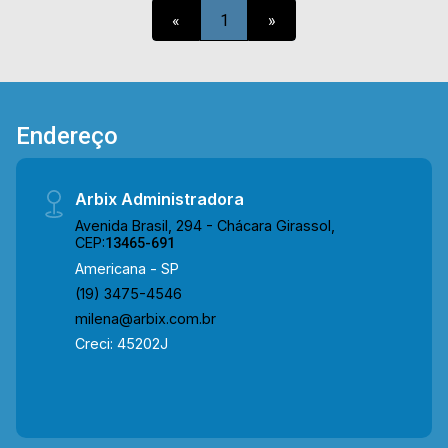
pizzarias, restaurantes, padarias, academias,
«
1
»
farmácias, pets e adegas. Este imóvel poderá ser
adaptado ou reformado mediante acordo com
proprietário. Entre em contato com a equipe da
Arbix Imóveis e agende a sua visita!! WhatsApp
e Telefone: (19) 3475-4546 ARBIX IMÓVEIS -
Endereço
Presente em cada mudança
Arbix Administradora
Avenida Brasil, 294 - Chácara Girassol,
CEP:
13465-691
Americana - SP
(19) 3475-4546
milena@arbix.com.br
Creci: 45202J