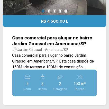
R$ 4.500,00 L
Casa comercial para alugar no bairro
Jardim Girassol em Americana/SP
Jardim Girassol - Americana/SP
Casa comercial para alugar no bairro Jardim
Girassol em Americana/SP. Esta casa dispõe de
150M² de terreno e 100M² de construção,
oferecendo um amplo espaço para recepção com
sala de espera, copa, 03 salas privativas e área
3
2
2
150 m²
de serviço externa. Sendo excelente para
Dorm.
Banho
Garagens
Terreno
consultórios, veterinárias, escritórios e
advocacias. > 02 banheiros; > 02 vagas de
garagem. Localizado próximo à Rua Florindo
Cibin, Rua Fortunato Faraone, Av. Campos Sales e