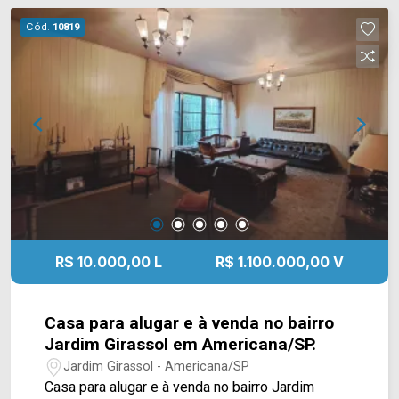
Av. Brasil, contém fácil acesso ao Centro. Esta
Cód.
10819
região contém supermercados, restaurantes,
panificadoras, churrascarias, cafeterias, pizzarias,
academias e pets com intenso corredor
comercial.. Entre em contato com a equipe da
Arbix Imóveis e agende a sua visita!! WhatsApp
e Telefone: (19) 3475-4546 ARBIX IMÓVEIS -
Presente em cada mudança!
R$ 10.000,00 L
R$ 1.100.000,00 V
Casa para alugar e à venda no bairro
Jardim Girassol em Americana/SP.
Jardim Girassol - Americana/SP
Casa para alugar e à venda no bairro Jardim