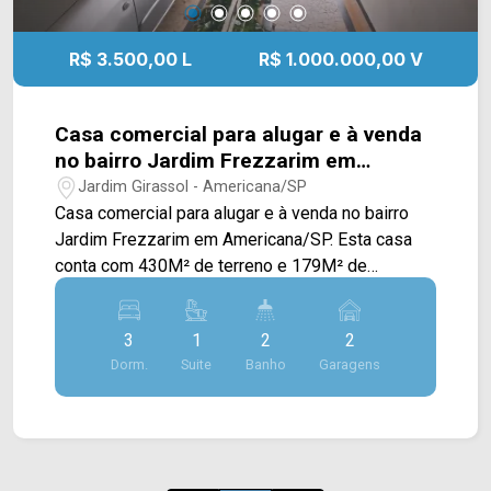
R$ 3.500,00 L
R$ 1.000.000,00 V
Casa comercial para alugar e à venda
no bairro Jardim Frezzarim em
Americana/SP.
Jardim Girassol - Americana/SP
Casa comercial para alugar e à venda no bairro
Jardim Frezzarim em Americana/SP. Esta casa
conta com 430M² de terreno e 179M² de
construção, sendo dispostos em ampla sala de
estar, sala de jantar, cozinha, extenso quintal e
3
1
2
2
edícula nos fundos com área de serviço. > 03
Dorm.
Suite
Banho
Garagens
quartos, sendo 01 suíte; > 03 banheiros sendo 01
social e 01 externo; > 02 vagas de garagem.
Localizado entre as avenidas Av. Campos Salles,
Fortunato Faraone e Florindo Cibin, com intenso
corredor comercial próximo a supermercados,