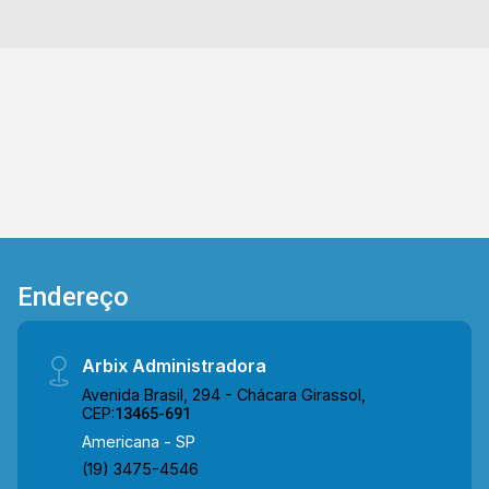
Aceita financiamento. *Aceita permuta. Esta
localizado próximo a Av. São Jerônimo, escolas,
restaurantes, Av. Europa e ao supermercado
Pague Menos, conta com fácil acesso a Av.
Rafael Vitta, Av. 09 de Julho e ao Centro. Entre
em contato com a nossa equipe e agende a sua
visita!! WhatsApp e Telefone Arbix: (19) 3475-
4546 ARBIX IMÓVEIS - Presente em cada
mudança!
Endereço
Arbix Administradora
Avenida Brasil, 294 - Chácara Girassol,
CEP:
13465-691
Americana - SP
(19) 3475-4546