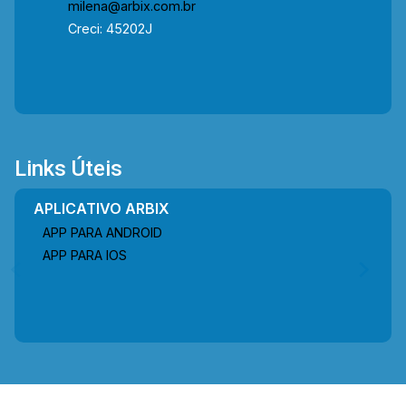
milena@arbix.com.br
Creci: 45202J
Links Úteis
APLICATIVO ARBIX
APP PARA ANDROID
APP PARA IOS