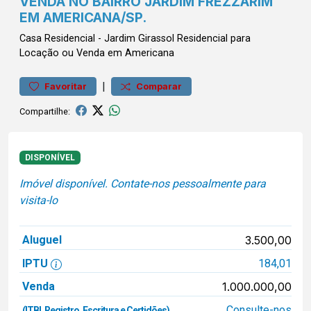
VENDA NO BAIRRO JARDIM FREZZARIM
EM AMERICANA/SP.
Casa
Residencial
-
Jardim Girassol
Residencial para
Locação ou Venda em Americana
|
Favoritar
Comparar
Compartilhe:
DISPONÍVEL
Imóvel disponível. Contate-nos pessoalmente para
visita-lo
Aluguel
3.500,00
IPTU
184,01
Venda
1.000.000,00
Consulte-nos
(ITBI, Registro, Escritura e Certidões)