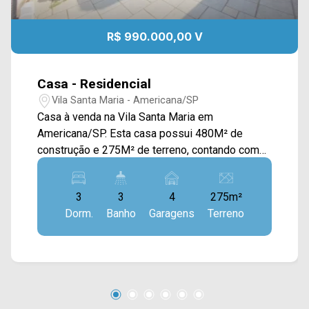
R$ 990.000,00 V
Casa - Residencial
Vila Santa Maria - Americana/SP
Casa à venda na Vila Santa Maria em
Americana/SP. Esta casa possui 480M² de
construção e 275M² de terreno, contando com
uma ampla sala de estar e de jantar integradas
com sacada, cozinha planejada (com
3
3
4
275m²
encanamento para lava louça), sótão, jardim de
Dorm.
Banho
Garagens
Terreno
inverno, espaço gourmet com churrasqueira e
área de serviço. Oferece acabamento em
porcelanato e 02 salas no piso térreo. > 03
dormitórios, sendo 01 suíte com closet; > 03
banheiros, sendo 01 social e 01 externo; > 04
vagas de garagem, sendo 02 cobertas. *Não