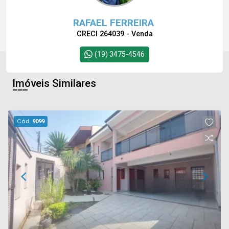
RAFAEL FERREIRA
CRECI 264039 - Venda
(19) 3475-4546
Imóveis Similares
Cód.
9099