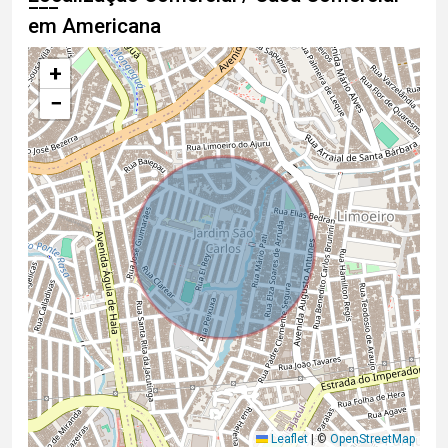
em Americana
+
−
Leaflet
|
©
OpenStreetMap