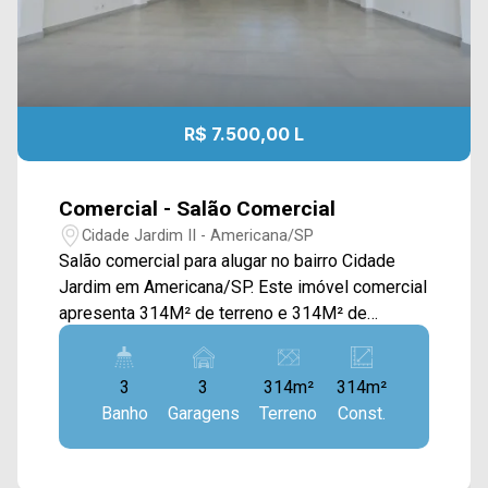
R$ 7.500,00 L
Comercial - Salão Comercial
Cidade Jardim II - Americana/SP
Salão comercial para alugar no bairro Cidade
Jardim em Americana/SP. Este imóvel comercial
apresenta 314M² de terreno e 314M² de
construção, com estrutura sólida e versátil, ideal
para empresas que buscam amplitude e
3
3
314m²
314m²
eficiência operacional. O salão principal conta
Banho
Garagens
Terreno
Const.
com pé-direito elevado, proporcionando
excelente ventilação e possibilidade de
diferentes configurações de layout, além de um