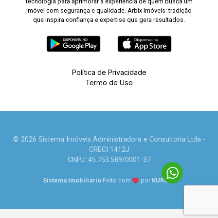
tecnologia para aprimorar a experiência de quem busca um
imóvel com segurança e qualidade. Arbix Imóveis: tradição
que inspira confiança e expertise que gera resultados.
Política de Privacidade
Termo de Uso
© 2026 Sistema Imóveis Administradora e Consultoria Ltda -
CRECI 1412J
CNPJ: 45.753.589/0001-37
Sistema Imobiliário
Feito com
por
KUROLE