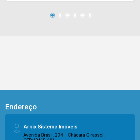
mezanino que amplia a área útil e pode ser
destinado a setores administrativos, estoque ou
atendimento, cozinha com gabinete, área de
serviço separada com portas de blindex e área
de luz. A distribuição dos espaços favorece a
organização interna e o fluxo de atividades,
atendendo com praticidade diversos
segmentos comerciais e de serviços. 03
banheiros sociais; 03 vagas de garagem.
Localizado próximo a Av. Cillos com intenso
corredor comercial, garantindo fácil acesso e
boa mobilidade. A região conta com
supermercados, padarias, lojas, restaurantes,
academias, pets e diversos outros comércios,
Endereço
consolidando um entorno dinâmico e favorável
para atividades empresariais. Entre em contato
com a equipe da Arbix Imóveis e agende a sua
Arbix Sistema Imóveis
visita!! WhatsApp e Telefone: 19 3475-4546
Avenida Brasil, 294 - Chácara Girassol,
ARBIX IMÓVEIS - Presente em cada mudança!