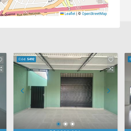
Leaflet
|
©
OpenStreetMap
Cód.
5492