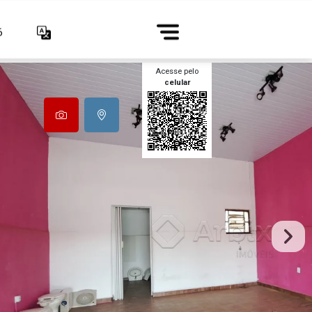
6
Acesse pelo
celular