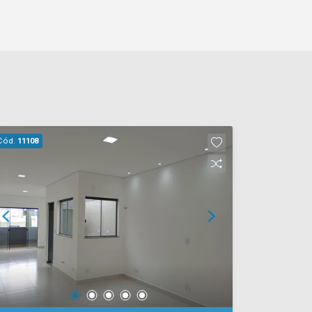
Cód.
11108