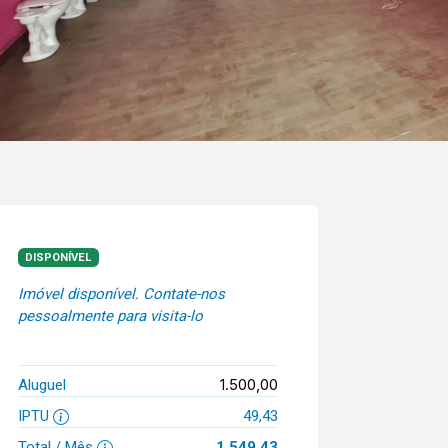
DISPONÍVEL
Imóvel disponível. Contate-nos
pessoalmente para visita-lo
1.500,00
Aluguel
IPTU
49,43
Total / Mês
1.549,43