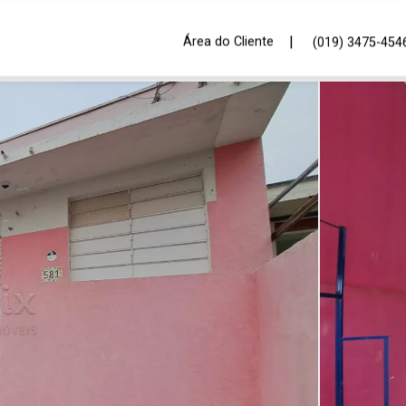
|
Área do Cliente
(019) 3475-454