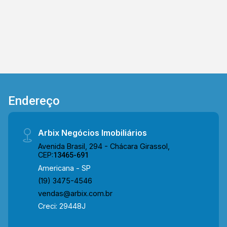
primeiro dia de uso. Além disso, possui espaço
de apoio com bancada em granito e armário,
ideal para a organização da rotina de trabalho,
oferecendo ainda mais funcionalidade ao
ambiente. > 43M² de área útil; > 02 banheiros
sociais; > 01 vaga de garagem coberta.
Localizada em condomínio comercial com
excelente infraestrutura e fácil acesso, a sala
Endereço
está próxima à Av. Antônio Pinto Duarte, Av.
Paschoal Ardito, Rua São Vito e à Rod.
Anhanguera. A região conta com padarias,
Arbix Negócios Imobiliários
supermercados, restaurantes, farmácias e
Avenida Brasil, 294 - Chácara Girassol,
diversos outros serviços, proporcionando
CEP:
13465-691
praticidade, boa mobilidade e excelente fluxo
Americana - SP
para clientes e colaboradores. Entre em contato
(19) 3475-4546
com a equipe da Arbix Imóveis e agende a sua
vendas@arbix.com.br
visita!! WhatsApp e Telefone: (19) 3475-4546
Creci: 29448J
ARBIX IMÓVEIS - Presente em cada mudança!