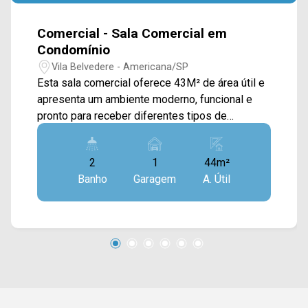
Comercial - Sala Comercial em
Condomínio
Vila Belvedere - Americana/SP
Esta sala comercial oferece 43M² de área útil e
apresenta um ambiente moderno, funcional e
pronto para receber diferentes tipos de
negócios, sendo uma excelente opção para
consultórios, escritórios, profissionais liberais e
2
1
44m²
empresas que buscam um espaço de qualidade
Banho
Garagem
A. Útil
em condomínio comercial. O imóvel dispõe de
uma ampla sala com excelente aproveitamento
da planta, acabamento contemporâneo e ótima
iluminação, proporcionando um ambiente
agradável para atendimento ao público ou para o
desenvolvimento das atividades profissionais.
Já conta com ar-condicionado instalado,
agregando mais conforto e praticidade desde o