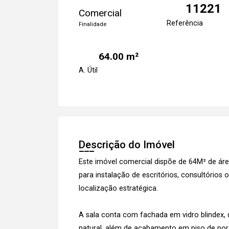
11221
Comercial
Referência
Finalidade
64.00 m²
A. Útil
Descrição do Imóvel
Este imóvel comercial dispõe de 64M² de área
para instalação de escritórios, consultóri
localização estratégica.
A sala conta com fachada em vidro blindex, q
natural, além de acabamento em piso de po