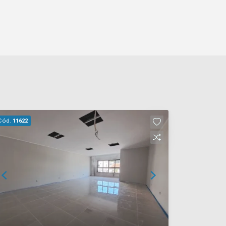
Cód.
11622