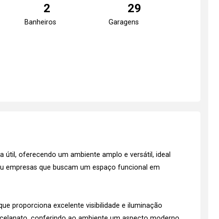
2
29
Banheiros
Garagens
 útil, oferecendo um ambiente amplo e versátil, ideal
os ou empresas que buscam um espaço funcional em
ue proporciona excelente visibilidade e iluminação
rcelanato, conferindo ao ambiente um aspecto moderno