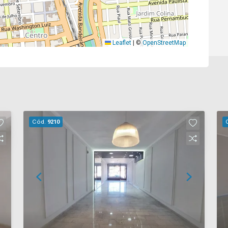
Leaflet
|
©
OpenStreetMap
Cód.
9210