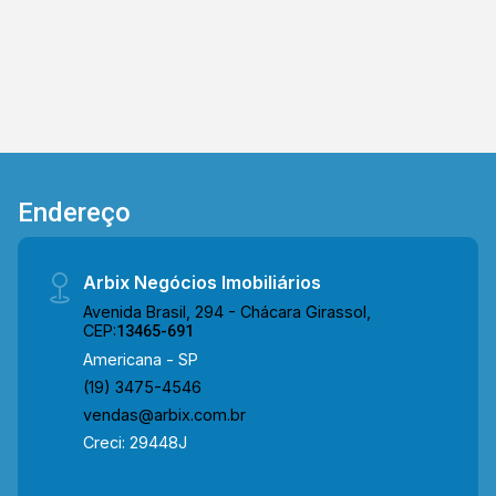
Saúde e Rod. Luiz de Queiroz. Esta região conta
com Spani Atacadista, Americana Shopping,
Hospital Municipal e restaurantes. Entre em
contato com a equipe da Arbix Imóveis e
agende a sua visita!! WhatsApp e Telefone: (19)
3475-4546 ARBIX IMÓVEIS - Presente em cada
mudança!
Endereço
Arbix Negócios Imobiliários
Avenida Brasil, 294 - Chácara Girassol,
CEP:
13465-691
Americana - SP
(19) 3475-4546
vendas@arbix.com.br
Creci: 29448J