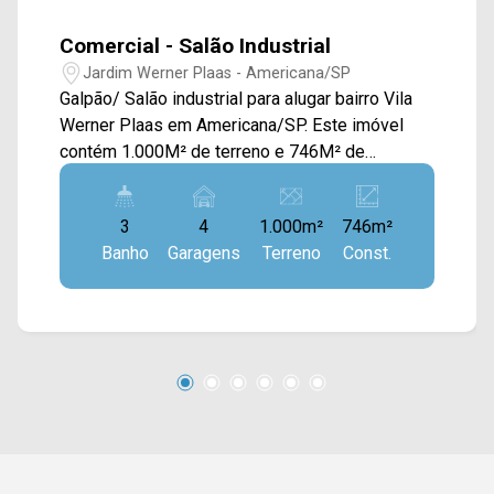
Comercial - Salão Industrial
Jardim Werner Plaas - Americana/SP
Galpão/ Salão industrial para alugar bairro Vila
Werner Plaas em Americana/SP. Este imóvel
contém 1.000M² de terreno e 746M² de
construção, possuindo entrada na lateral para
caminhão com portão na lateral com pé direito
3
4
1.000m²
746m²
5M² e uma entrada frontal para caminhão com
Banho
Garagens
Terreno
Const.
pé direito 7M² e uma caixa d`agua. O salão é
amplo, contando com pé direito de 8M², com 02
mezaninos, onde o primeiro mezanino conta
com 01 sala ampla e abaixo com 02 salas, 01
banheiro e 02 vestiários. Já o segundo
mezanino conta com acima 01 sala ampla e
abaixo com 02 salas e 02 banheiros. > 04 vagas
rotativas Localizado próximo à Av. Nossa
Senhora de Fátima, Av. Ângelo Pascote, Av. da