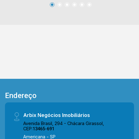
(19) 3475-4546 ARBIX IMÓVEIS - Presente em
cada mudança!
Endereço
Arbix Negócios Imobiliários
Avenida Brasil, 294 - Chácara Girassol,
CEP:
13465-691
Americana - SP