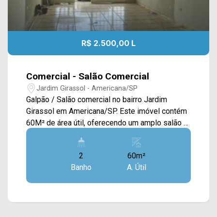
R$ 2.500,00 L
Comercial - Salão Comercial
Jardim Girassol - Americana/SP
Galpão / Salão comercial no bairro Jardim
Girassol em Americana/SP. Este imóvel contém
60M² de área útil, oferecendo um amplo salão e
02 salas com acabamento em piso frio. > 02
banheiros; > vagas rotativas. Localizado
2
60m²
próximo à Rua Washington Luiz, Rua Rui
Banho
A. Útil
Barbosa, Av. Dr. Antônio Lobo e Av. 09 de Julho.
Esta região conta restaurantes, farmácias,
bancos, terminal e vários outros comércios
Entre em contato com a equipe da Arbix Imóveis
e agende a sua visita!! WhatsApp e Telefone: