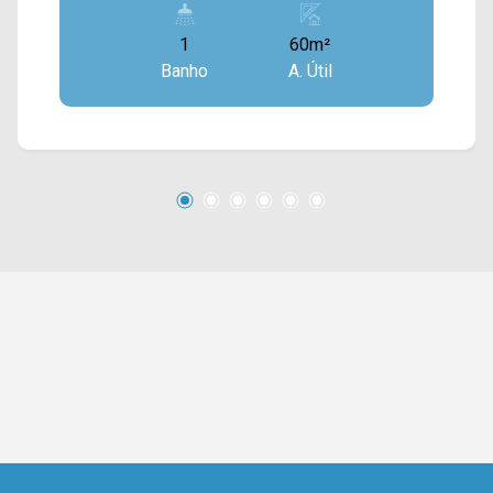
equipe de locação e agende a sua visita!! (19)
1
60m²
97169-1100 / (19) 3475-4546
Banho
A. Útil