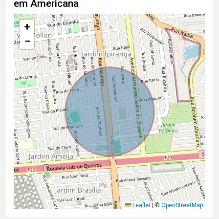
em Americana
+
−
Leaflet
|
©
OpenStreetMap