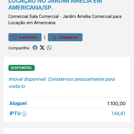
LOCAÇÃO NO JARDIM AMÉLIA EM
AMERICANA/SP.
Comercial
Sala Comercial
-
Jardim Amélia
Comercial para
Locação em Americana
|
Favoritar
Comparar
Compartilhe:
DISPONÍVEL
Imóvel disponível. Contate-nos pessoalmente para
visita-lo
Aluguel
1.100,00
IPTU
144,41