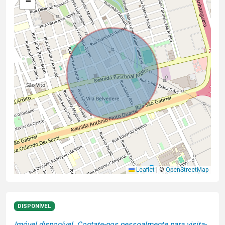
−
Leaflet
|
©
OpenStreetMap
DISPONÍVEL
Imóvel disponível. Contate-nos pessoalmente para visita-