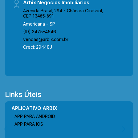
diversos outros comércios ao redor. Entre em
Arbix Negócios Imobiliários
contato com a equipe da Arbix Imóveis e
Avenida Brasil, 294 - Chácara Girassol,
agende a sua visita!! WhatsApp e Telefone: (19)
CEP:
13465-691
3475-4546 ARBIX IMÓVEIS - Presente em cada
Americana - SP
mudança!
(19) 3475-4546
vendas@arbix.com.br
Creci: 29448J
Links Úteis
APLICATIVO ARBIX
APP PARA ANDROID
APP PARA IOS