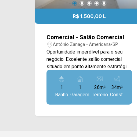
R$ 1.500,00 L
Comercial - Salão Comercial
Antônio Zanaga - Americana/SP
Oportunidade imperdível para o seu
negócio: Excelente salão comercial
situado em ponto altamente estratégico
e super movimentado, garantindo
visibilidade máxima e fluxo diário
1
1
26m²
34m²
constante de veículos e pedestres; o
Banho
Garagem
Terreno
Const.
imóvel dispõe de 01 banheiro privativo
e 01 vaga de estacionamento na frente,
sendo a escolha perfeita para quem
busca destaque, fácil acesso e alto
tráfego de clientes. > 01 Banheiro; > 01
vaga de estacionamento. Localizado no