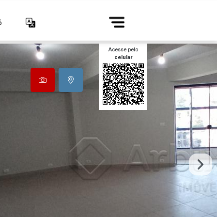
6
Acesse pelo
celular