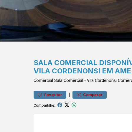
SALA COMERCIAL DISPONÍ
VILA CORDENONSI EM AME
Comercial
Sala Comercial
-
Vila Cordenonsi
Comerc
|
Favoritar
Comparar
Compartilhe: