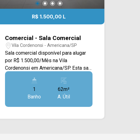
R$ 1.500,00 L
Comercial - Sala Comercial
Vila Cordenonsi - Americana/SP
Sala comercial disponível para alugar
por R$ 1.500,00/Mês na Vila
Cordenonsi em Americana/SP. Esta sala
conta com 62M² sendo dispostos em
um amplo espaço disponível e com
1
62m²
sacada. Possui acabamento em piso
Banho
A. Útil
frio, teto lajotado e portas em blindex. >
01 banheiro social. Esta localizado
próximo a Av. da Saudade, restaurantes,
Av. Bandeirantes, Av. Nossa Sr. de
Fátima, Av. Antônio Pinto Duarte e entre
outros, conta com fácil acesso a Av. da