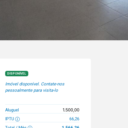
DISPONÍVEL
Imóvel disponível. Contate-nos
pessoalmente para visita-lo
1.500,00
Aluguel
IPTU
66,26
Total / Mês
1.566,26