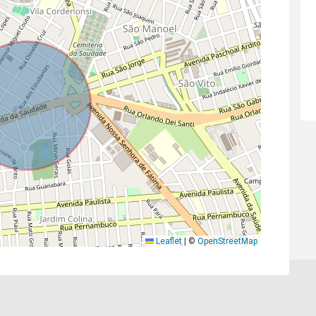
Leaflet
|
©
OpenStreetMap