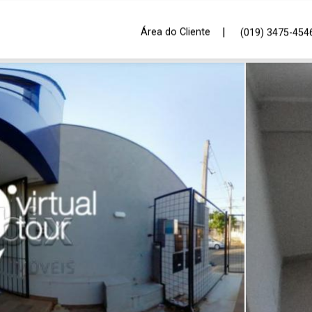
|
Área do Cliente
(019) 3475-454