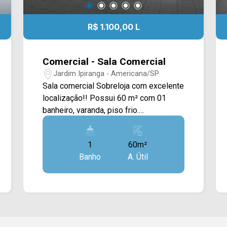
R$ 1.100,00 L
Comercial - Sala Comercial
Jardim Ipiranga - Americana/SP
Sala comercial Sobreloja com excelente
localização!! Possui 60 m² com 01
banheiro, varanda, piso frio.
Estacionamento rotativo. Se
interessou? Entre em contato com a
1
60m²
nossa equipe de locação e agende a
Banho
A. Útil
sua visita!! (19) 97169-1100 / (19)
3475-4546