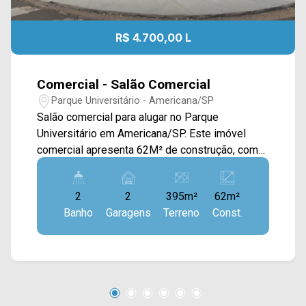
R$ 4.700,00 L
Comercial - Salão Comercial
Parque Universitário - Americana/SP
Salão comercial para alugar no Parque
Universitário em Americana/SP. Este imóvel
comercial apresenta 62M² de construção, com
estrutura sólida e versátil, ideal para empresas
que buscam amplitude e eficiência operacional.
2
2
395m²
62m²
O salão conta com pé-direito de 06 metros,
Banho
Garagens
Terreno
Const.
proporcionando excelente ventilação e
possibilidade de diferentes configurações de
layout. A distribuição dos espaços favorece a
organização interna e o fluxo de atividades,
atendendo com praticidade diversos
segmentos comerciais e de serviços. 02