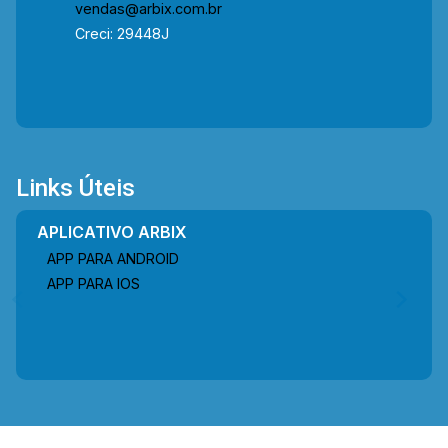
vendas@arbix.com.br
Creci: 29448J
Links Úteis
APLICATIVO ARBIX
APP PARA ANDROID
APP PARA IOS