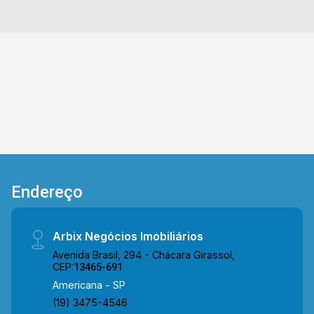
banheiros sociais; 02 vagas de garagem.
Localizado próximo ao bairro Terramérica com
supermercados, padarias, lojas, academias,
farmácias e pets, com intenso corredor
comercial, garantindo fácil acesso e boa
mobilidade e diversos outros comércios,
consolidando um entorno dinâmico e favorável
para atividades empresariais. Entre em contato
com a equipe da Arbix Imóveis e agende a sua
visita!! WhatsApp e Telefone: 19 3475-4546
ARBIX IMÓVEIS - Presente em cada mudança!
Endereço
Arbix Negócios Imobiliários
Avenida Brasil, 294 - Chácara Girassol,
CEP:
13465-691
Americana - SP
(19) 3475-4546