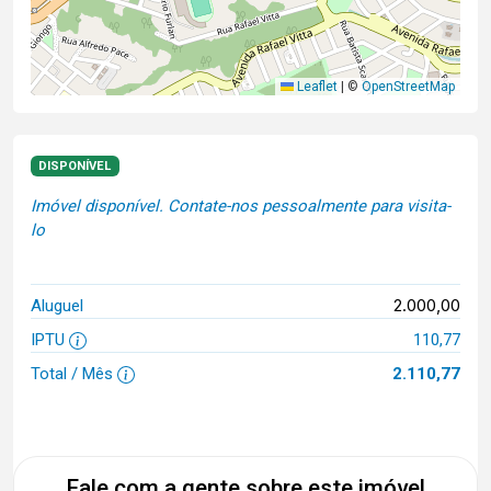
Leaflet
|
©
OpenStreetMap
DISPONÍVEL
Imóvel disponível. Contate-nos pessoalmente para visita-
lo
2.000,00
Aluguel
IPTU
110,77
Total / Mês
2.110,77
Fale com a gente sobre este imóvel