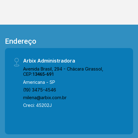
Endereço
Arbix Administradora
Avenida Brasil, 294 - Chácara Girassol,
CEP:
13465-691
Americana - SP
(19) 3475-4546
milena@arbix.com.br
Creci: 45202J