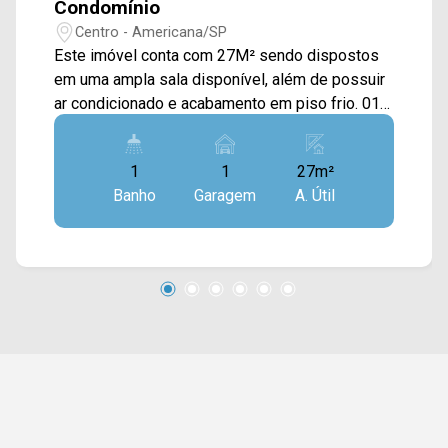
Condomínio
Centro - Americana/SP
Este imóvel conta com 27M² sendo dispostos
em uma ampla sala disponível, além de possuir
ar condicionado e acabamento em piso frio. 01
banheiro social; 01 vaga de garagem. Este
condomínio esta localizado em uma região
1
1
27m²
privilegiada, próximo a escolas, farmácias,
Banho
Garagem
A. Útil
bancos, restaurantes, Av. Dr. Antônio Lobo e
entre outros, conta com fácil acesso a Av.
Bandeirantes, Av. 09 de Julho, Av. Rafael Vitta,
Av. São Jerônimo, Av. da Saudade e Av. Campos
Sales. Entre em contato com a nossa equipe e
agende a sua visita!! WhatsApp e Telefone
Arbix: 19 3475-4546 ARBIX IMÓVEIS - Presente
em cada mudança!