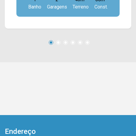
banheiro; > 02 vagas de garagem. Localizado
Banho
Garagens
Terreno
Const.
próximo à Av. Bandeirantes, Av. Paulista, Av. da
Saudade, Av. Dr. Antônio Lobo e fácil acesso a
Av. Nossa Sra. de Fátima. Entre em contato com
a equipe da Arbix Imóveis e agende a sua
visita!! WhatsApp e Telefone: (19) 3475-4546
ARBIX IMÓVEIS - Presente em cada mudança!
Endereço