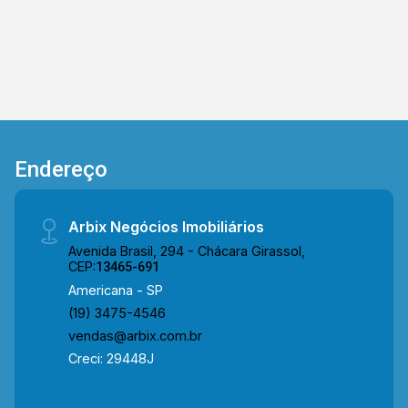
Endereço
Arbix Negócios Imobiliários
Avenida Brasil, 294 - Chácara Girassol,
CEP:
13465-691
Americana - SP
(19) 3475-4546
vendas@arbix.com.br
Creci: 29448J