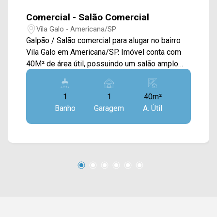
Comercial - Salão Comercial
Vila Galo - Americana/SP
Galpão / Salão comercial para alugar no bairro
Vila Galo em Americana/SP. Imóvel conta com
40M² de área útil, possuindo um salão amplo
com porta de vidro e com ar condicionado com
uma despensa e acabamento em piso frio. > 01
1
1
40m²
banheiro; > 01 vaga rotativa. Localizado próximo
Banho
Garagem
A. Útil
à Av. de Cillo, Av. Brasil, Rua Dom Pedro II, Av.
Bandeirantes e fácil acesso ao Centro. Entre em
contato com a equipe da Arbix Imóveis e
agende a sua visita!! WhatsApp e Telefone: (19)
3475-4546 ARBIX IMÓVEIS - Presente em cada
mudança!