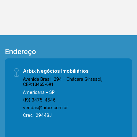
Endereço
Arbix Negócios Imobiliários
Avenida Brasil, 294 - Chácara Girassol,
CEP:
13465-691
Americana - SP
(19) 3475-4546
vendas@arbix.com.br
Creci: 29448J