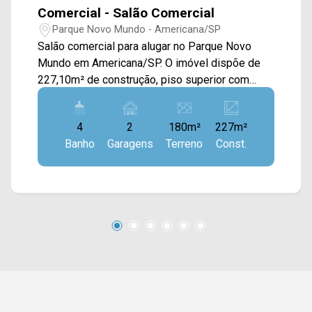
Comercial - Salão Comercial
Parque Novo Mundo - Americana/SP
Salão comercial para alugar no Parque Novo
Mundo em Americana/SP. O imóvel dispõe de
227,10m² de construção, piso superior com
mezanino, acabamento em piso frio, porta
basculante, porta de vidro, cozinha com pia e
4
2
180m²
227m²
quintal. > 04 banheiros; > 02 vagas de garagem
Banho
Garagens
Terreno
Const.
em recuo. Localizado em uma região
privilegiada, próximo a supermercados,
restaurantes, bares e comércio em geral. Para
saber mais sobre o imóvel ou para agendar uma
visita, entre em contato conosco: WhatsApp
Locação: (19) 97169-1100 Telefone Arbix: (19)
3475-4546