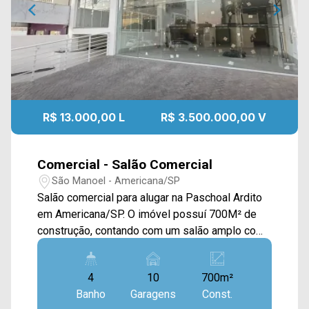
R$ 13.000,00 L
R$ 3.500.000,00 V
Comercial - Salão Comercial
São Manoel - Americana/SP
Salão comercial para alugar na Paschoal Ardito
em Americana/SP. O imóvel possuí 700M² de
construção, contando com um salão amplo com
pé direito alto, mezanino, elevador e subsolo. >
04 banheiros; > 10 vagas de garagem, sendo 07
4
10
700m²
no subsolo. Localizado na Av. Paschoal Ardito,
Banho
Garagens
Const.
próximo à Av. Antônio Pinto Duarte, Rua São