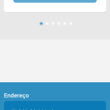
Vito, Av. da Saudade, Av. Nossa Sra. de Fátima e
fácil acesso a Rod. Anhanguera. Esta região
conta com supermercado Pague Menos,
bancos, farmácia Drogal e restaurantes. Entre
em contato com a equipe da Arbix Imóveis e
agende a sua visita!! WhatsApp e Telefone: (19)
3475-4546 ARBIX IMÓVEIS - Presente em cada
mudança!
Endereço