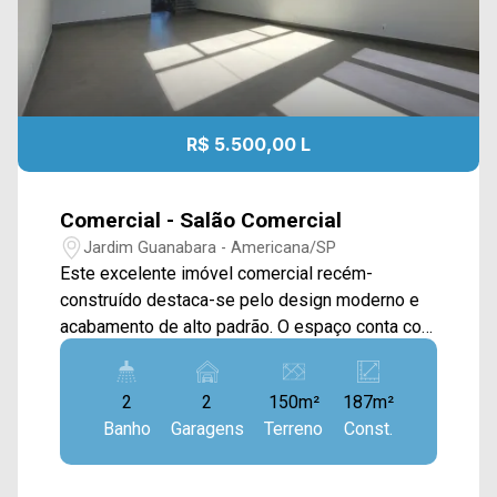
R$ 5.500,00 L
Comercial - Salão Comercial
Jardim Guanabara - Americana/SP
Este excelente imóvel comercial recém-
construído destaca-se pelo design moderno e
acabamento de alto padrão. O espaço conta com
um amplo salão principal, arejado e com pé-
direito alto, acompanhado por um mezanino
2
2
150m²
187m²
funcional que amplia as possibilidades de uso
Banho
Garagens
Terreno
Const.
do seu negócio. O imóvel dispõe ainda de um
subsolo equipado com copa e área de luz, ideal
para ser utilizado como depósito ou apoio