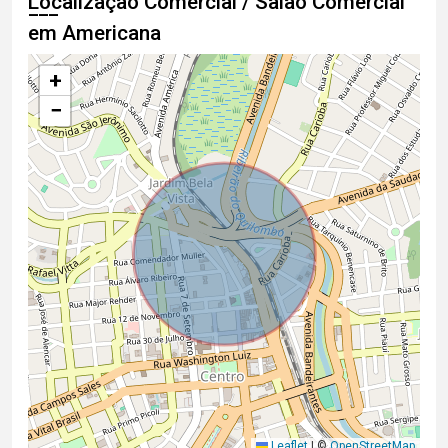
Localização Comercial / Salão Comercial
em Americana
+
−
Leaflet
|
©
OpenStreetMap