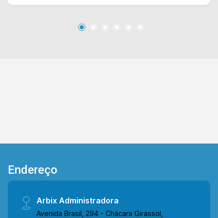
operacional. Todo revestido em piso frio de fácil
manutenção, o espaço possui fachada em vidro,
garantindo excelente iluminação natural e
máxima visibilidade para a sua empresa. > 02
Banheiros; > 02 Vagas de estacionamento.
Localizado próximo da Avenida Europa, com
saída rápida para Rod. Anhanguera, com
supermercados, restaurantes, padarias,
academias, pets e de fácil acesso ao centro da
cidade. Entre em contato com a equipe da Arbix
Imóveis e agende a sua visita!! WhatsApp e
Telefone: 19 3475-4546 ARBIX IMÓVEIS -
Presente em cada mudança!
Endereço
Arbix Administradora
Avenida Brasil, 294 - Chácara Girassol,