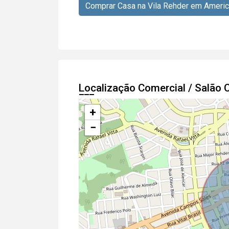
Comprar Casa na Vila Rehder em Americ
Localização Comercial / Salão
+
−