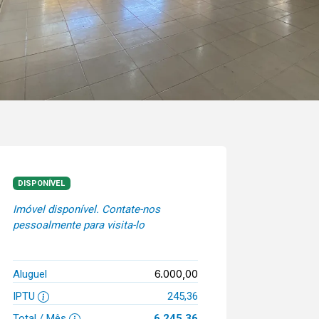
DISPONÍVEL
Imóvel disponível. Contate-nos
pessoalmente para visita-lo
6.000,00
Aluguel
IPTU
245,36
Total / Mês
6.245,36