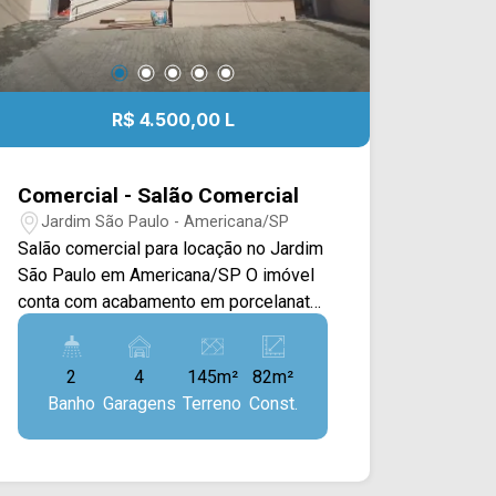
R$ 4.500,00 L
Comercial - Salão Comercial
Jardim São Paulo - Americana/SP
Salão comercial para locação no Jardim
São Paulo em Americana/SP O imóvel
conta com acabamento em porcelanato,
detalhes em gesso, blindex, recepção,
copa e quintal nos fundos. > 04 salas
2
4
145m²
82m²
privativas; > 02 banheiros; > 04 vagas
Banho
Garagens
Terreno
Const.
de garagem, rotativas. Esta localizado
próximo a Av. de Cillo, Av. Brasil,
Estácio Polo, Unimed, prefeitura, Sam`s
Club, restaurantes e entre outros, conta