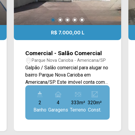
R$ 7.000,00 L
Comercial - Salão Comercial
Parque Nova Carioba - Americana/SP
Galpão / Salão comercial para alugar no
bairro Parque Nova Carioba em
Americana/SP. Este imóvel conta com
333M² de terreno e 320M² de
construção, sendo distribuídos em um
2
4
333m²
320m²
amplo salão com mezanino, copa e
Banho
Garagens
Terreno
Const.
acabamento em piso frio. > 02
banheiros; > 04 vagas de garagem.
Localizado na Av. da Música, estando
próximo à Av. do Compositor, Av.