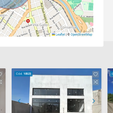
Leaflet
|
©
OpenStreetMap
Cód.
10523