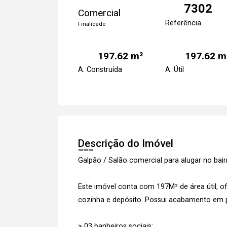
7302
Comercial
Referência
Finalidade
197.62 m²
197.62 m
A. Construída
A. Útil
Descrição do Imóvel
Galpão / Salão comercial para alugar no bai
Este imóvel conta com 197M² de área útil, of
cozinha e depósito. Possui acabamento em pi
> 03 banheiros sociais;