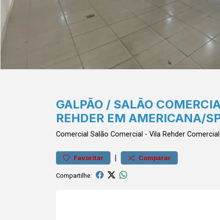
GALPÃO / SALÃO COMERCIA
REHDER EM AMERICANA/S
Comercial
Salão Comercial
-
Vila Rehder
Comercial
|
Favoritar
Comparar
Compartilhe: