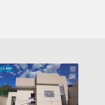
Cód.
8767