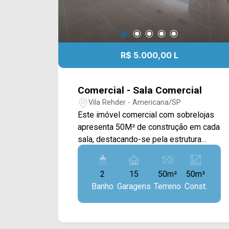
R$ 5.000,00 L
Comercial - Sala Comercial
Vila Rehder - Americana/SP
Este imóvel comercial com sobrelojas
apresenta 50M² de construção em cada
sala, destacando-se pela estrutura
moderna, excelente visibilidade e
versatilidade de uso, com hall de
2
15
50m²
50m²
entrada e recepção com banheiros e
Banho
Garagens
Terreno
Const.
espaço de espera, ideal para empresas
que buscam posicionamento
estratégico e eficiência operacional. A
disponibilidade de vagas rotativas é um