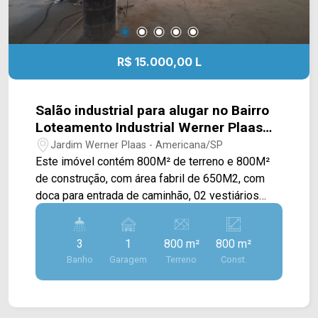
R$ 15.000,00 L
Salão industrial para alugar no Bairro
Loteamento Industrial Werner Plaas
em Americana/SP.
Jardim Werner Plaas - Americana/SP
Este imóvel contém 800M² de terreno e 800M²
de construção, com área fabril de 650M2, com
doca para entrada de caminhão, 02 vestiários
(M/F) e um banheiro para acessibilidade, 02
salas administrativas e mezanino, em fase de
3
1
800 m²
800 m²
conclusão de obras, salão é amplo, contando com
Banho
Garagem
Terreno
Const.
pé direito de 6m. > 02 vestiários masculino e
feminino e 01 banheiro para acessibilidade; > 01
vagas de garagem Localizado em uma região
privilegiada, esta região contém várias industrias