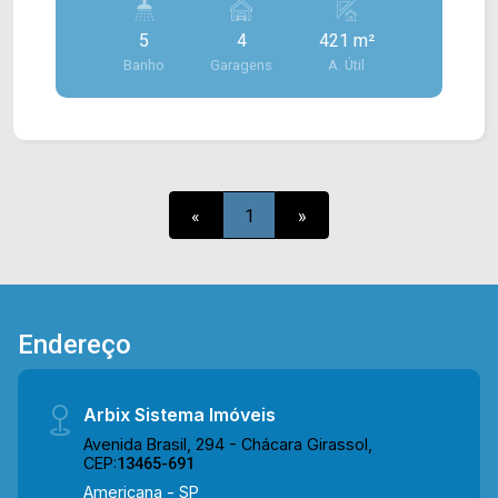
em blindex e porta de aço para carga e descarga.
5
4
421 m²
> 05 banheiros, sendo 01 superior; > 02 vagas
Banho
Garagens
A. Útil
rotativas. Localizado próximo à Av. Nossa Sra. de
Fátima, Av. Ângelo Pascote, Rod. Luiz de Queiroz
e Rod. Anhanguera. Entre em contato com a
equipe da Arbix Imóveis e agende a sua visita!!
WhatsApp e Telefone: (19) 3475-4546 ARBIX
IMÓVEIS - Presente em cada mudança!
«
1
»
Endereço
Arbix Sistema Imóveis
Avenida Brasil, 294 - Chácara Girassol,
CEP:
13465-691
Americana - SP