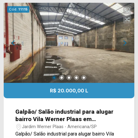
e logística com facilidade aos acessos para as
Cód.
11115
principais rodovias da região, Anhanguera, SP-
304 entre outras. Entre em contato com a equipe
da Arbix Imóveis e agende a sua visita!!
WhatsApp e Telefone: (19) 3475-4546 ARBIX
IMÓVEIS - Presente em cada mudança!
R$ 20.000,00 L
Galpão/ Salão industrial para alugar
bairro Vila Werner Plaas em
Americana/SP
Jardim Werner Plaas - Americana/SP
Galpão/ Salão industrial para alugar bairro Vila