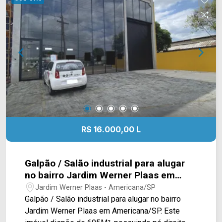
Localizado próximo à Av. Nossa Senhora de
Fátima, Av. Ângelo Pascote, Av. da Saúde e Rod.
Luiz de Queiroz. Esta região conta com Spani
Atacadista, Americana Shopping, Hospital
Municipal e restaurantes. Entre em contato com a
equipe da Arbix Imóveis e agende a sua visita!!
WhatsApp e Telefone: (19) 3475-4546 ARBIX
IMÓVEIS - Presente em cada mudança!
R$ 16.000,00 L
Galpão / Salão industrial para alugar
no bairro Jardim Werner Plaas em
Americana/SP
Jardim Werner Plaas - Americana/SP
Galpão / Salão industrial para alugar no bairro
Jardim Werner Plaas em Americana/SP. Este