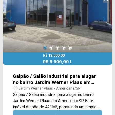
R$ 13.000,00
R$ 8.500,00 L
Galpão / Salão industrial para alugar
no bairro Jardim Werner Plaas em
Americana/SP
Jardim Werner Plaas - Americana/SP
Galpão / Salão industrial para alugar no bairro
Jardim Werner Plaas em Americana/SP. Este
imóvel dispõe de 421M², possuindo um amplo
salão com pé direito duplo, mezanino, fachada