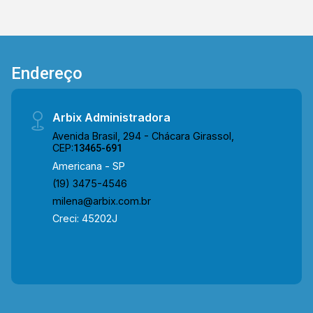
das atividades. Outro diferencial importante é a
infraestrutura preparada para instalação de ar-
condicionado, facilitando futuras adequações e
proporcionando mais conforto para clientes e
Endereço
colaboradores. Com excelente visibilidade,
grande capacidade operacional e amplo espaço
para estacionamento, este imóvel representa
Arbix Administradora
uma oportunidade estratégica tanto para
Avenida Brasil, 294 - Chácara Girassol,
empresas em expansão quanto para
CEP:
13465-691
investidores que buscam um patrimônio com
Americana - SP
alto potencial de valorização. > 04 banheiros
(19) 3475-4546
sociais; > 15 vagas de garagem. Localizado
milena@arbix.com.br
próximo à Av. Brasil, Av. de Cillo, Rua Fortunato
Creci: 45202J
Faraone, Rua Fernando Camargo e com fácil
acesso ao Centro. A região conta com Prefeitura
Municipal, hospitais, clínicas, restaurantes,
padarias, bancos, farmácias e diversos
estabelecimentos comerciais, oferecendo
grande fluxo de pessoas, excelente mobilidade