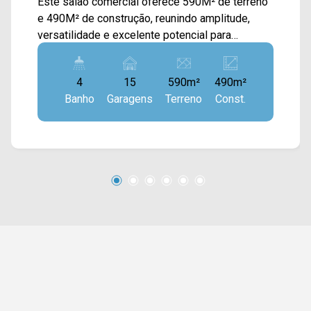
Este salão comercial oferece 590M² de terreno
e 490M² de construção, reunindo amplitude,
versatilidade e excelente potencial para
empresas que buscam um imóvel estratégico
em uma das regiões mais valorizadas da
4
15
590m²
490m²
cidade. O imóvel é distribuído em dois
Banho
Garagens
Terreno
Const.
pavimentos, com piso superior e piso inferior,
proporcionando uma configuração flexível para
diferentes segmentos comerciais, como
clínicas, escritórios corporativos, escolas,
academias, centros de treinamento, showrooms,
lojas de grande porte e empresas de prestação
de serviços. Os ambientes são amplos e
permitem diversas possibilidades de layout,
favorecendo a adaptação conforme as
necessidades operacionais de cada negócio. O
piso inferior conta ainda com área externa e
depósito, agregando praticidade para
armazenamento, apoio logístico ou expansão