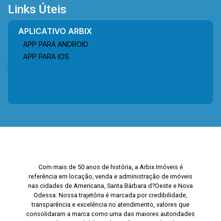
Links Úteis
e uma localização altamente estratégica para
atividades empresariais e comerciais. Entre em
APLICATIVO ARBIX
contato com a equipe da Arbix Imóveis e
APP PARA ANDROID
agende a sua visita!! WhatsApp e Telefone: (19)
3475-4546 ARBIX IMÓVEIS - Presente em cada
APP PARA IOS
mudança!
Com mais de 50 anos de história, a Arbix Imóveis é
referência em locação, venda e administração de imóveis
nas cidades de Americana, Santa Bárbara d?Oeste e Nova
Odessa. Nossa trajetória é marcada por credibilidade,
transparência e excelência no atendimento, valores que
consolidaram a marca como uma das maiores autoridades