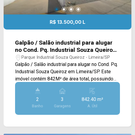
R$ 13.500,00 L
Galpão / Salão industrial para alugar
no Cond. Pq. Industrial Souza Queiroz
em Limeira/SP
Parque Industrial Souza Queiroz - Limeira/SP
Galpão / Salão industrial para alugar no Cond. Pq.
Industrial Souza Queiroz em Limeira/SP. Este
imóvel contém 842M² de área total, possuindo
um amplo salão, salas privativas e vestiários. >
02 banheiros sociais; > 03 vagas rotativas.
2
3
842.40 m²
Localizado no bairro Parque Industrial Souza
Banho
Garagens
A. Útil
Queiroz, este condomínio está próximo à Av.
Francisco Teixeira Martins, Estrada da Balsa e Av.
Luiz Bassete. Esta região conta com fácil acesso
a cidade de Limeira. Entre em contato com a