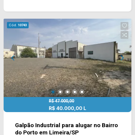
Já casa oferece duas salas amplas e cozinha
com copa, sendo excelente para um escritório,
além de conter acabamento em piso frio. > 04
banheiros, sendo 02 sociais no salão e 02
Cód.
10743
sociais na casa; > 10 vagas de garagem
Localizado em uma região privilegiada, próximo à
Rod. Anhanguera. Esta região contém várias
industrias e chácaras ao redor e possui fácil
acesso a cidade. Entre em contato com a equipe
da Arbix Imóveis e agende a sua visita!!
WhatsApp e Telefone: (19) 3475-4546 ARBIX
IMÓVEIS - Presente em cada mudança!
R$ 47.000,00
R$ 40.000,00 L
Galpão Industrial para alugar no Bairro
do Porto em Limeira/SP