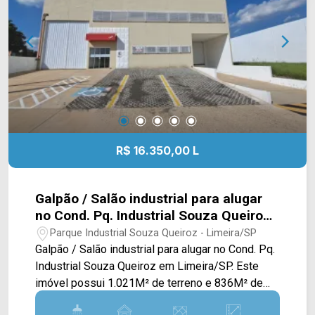
WhatsApp e Telefone: (19) 3475-4546 ARBIX
IMÓVEIS - Presente em cada mudança!
R$ 16.350,00 L
Galpão / Salão industrial para alugar
no Cond. Pq. Industrial Souza Queiroz
em Limeira/SP
Parque Industrial Souza Queiroz - Limeira/SP
Galpão / Salão industrial para alugar no Cond. Pq.
Industrial Souza Queiroz em Limeira/SP. Este
imóvel possui 1.021M² de terreno e 836M² de
construção, oferecendo um amplo salão,