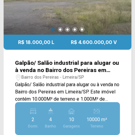
R$ 18.000,00 L
R$ 4.600.000,00 V
Galpão/ Salão industrial para alugar ou
à venda no Bairro dos Pereiras em
Limeira/SP
Bairro dos Pereiras - Limeira/SP
Galpão/ Salão industrial para alugar ou à venda no
Bairro dos Pereiras em Limeira/SP. Este imóvel
contém 10.000M² de terreno e 1.000M² de
construção, possuindo extenso terreno com
cerca e portão, junto ao salão e uma casa. O salão
2
4
10
10000 m²
é amplo, contando com pé direito de 8m, pátio
Dorm.
Banho
Garagens
Terreno
externo e mezanino com 01 sala privativa e copa.