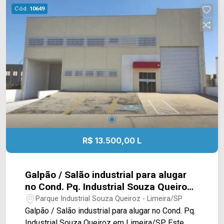
equipe da Arbix Imóveis e agende a sua visita!!
Cód.
10649
WhatsApp e Telefone: (19) 3475-4546 ARBIX
IMÓVEIS - Presente em cada mudança!
R$ 13.500,00 L
Galpão / Salão industrial para alugar
no Cond. Pq. Industrial Souza Queiroz
em Limeira/SP
Parque Industrial Souza Queiroz - Limeira/SP
Galpão / Salão industrial para alugar no Cond. Pq.
Industrial Souza Queiroz em Limeira/SP. Este