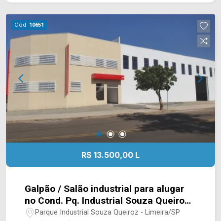
a cidade de Limeira. Entre em contato com a
equipe da Arbix Imóveis e agende a sua visita!!
Cód.
10651
WhatsApp e Telefone: (19) 3475-4546 ARBIX
IMÓVEIS - Presente em cada mudança!
R$ 13.500,00 L
Galpão / Salão industrial para alugar
no Cond. Pq. Industrial Souza Queiroz
em Limeira/SP
Parque Industrial Souza Queiroz - Limeira/SP