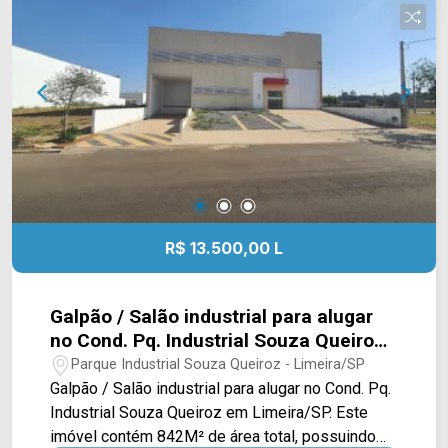
IMÓVEIS - Presente em cada mudança!
R$ 13.500,00 L
Galpão / Salão industrial para alugar
no Cond. Pq. Industrial Souza Queiroz
em Limeira/SP
Parque Industrial Souza Queiroz - Limeira/SP
Galpão / Salão industrial para alugar no Cond. Pq.
Industrial Souza Queiroz em Limeira/SP. Este
imóvel contém 842M² de área total, possuindo