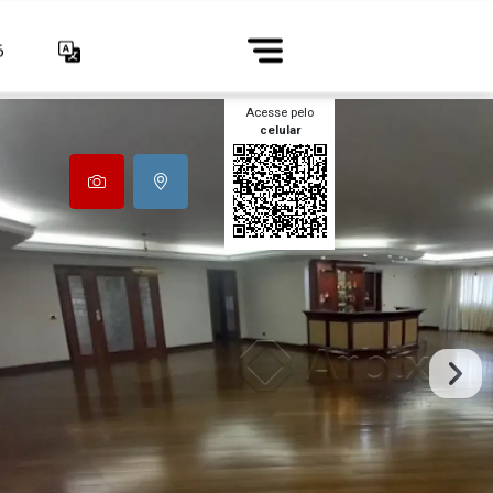
6
Acesse pelo
celular