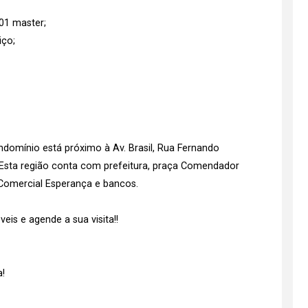
01 master;
iço;
domínio está próximo à Av. Brasil, Rua Fernando
o. Esta região conta com prefeitura, praça Comendador
, Comercial Esperança e bancos.
is e agende a sua visita!!
!