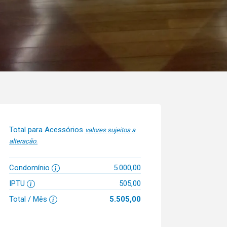
Total para Acessórios
valores sujeitos a
alteração.
Condomínio
5.000,00
IPTU
505,00
Total / Mês
5.505,00