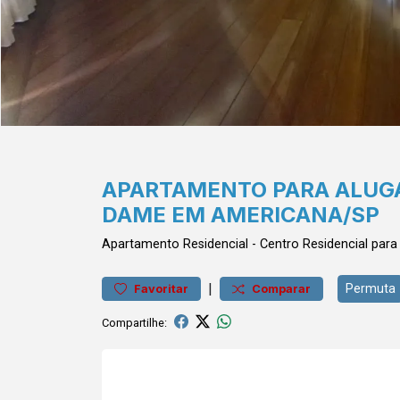
APARTAMENTO PARA ALUGAR
DAME EM AMERICANA/SP
Apartamento
Residencial
-
Centro
Residencial par
|
Permuta
Favoritar
Comparar
Compartilhe: