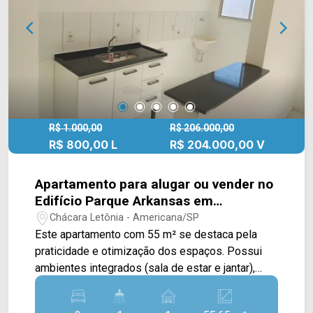
Presente em cada mudança!
R$ 1.000,00
R$ 206.000,00
R$ 800,00 L
R$ 204.000,00 V
Apartamento para alugar ou vender no
Edifício Parque Arkansas em
Americana/SP.
Chácara Letônia - Americana/SP
Este apartamento com 55 m² se destaca pela
praticidade e otimização dos espaços. Possui
ambientes integrados (sala de estar e jantar),
cozinha com área de serviço reservada, 2
dormitórios e um banheiro social aconchegante. >