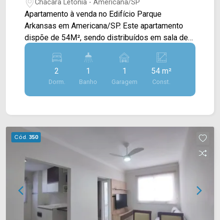
Chácara Letônia - Americana/SP
Apartamento à venda no Edifício Parque
Arkansas em Americana/SP. Este apartamento
dispõe de 54M², sendo distribuídos em sala de
estar e de jantar integradas, cozinha planejada
com cooktop e área de serviço com armários. >
2
1
1
54 m²
02 quartos; > 01 banheiro social; > 01 vaga de
Dorm.
Banho
Garagem
Const.
garagem coberta. Localizado no bairro Chácara
Letônia, este condomínio está próximo à Av.
Suzimara de Lurdes Bazaneli e a Rod.
Anhanguera, contém fácil acesso a Av. Antônio
Centurione Boer e Av. Antônio Pinto Duarte. Esta
Cód.
350
região conta com restaurantes, escolas e
supermercados São Vicente e Pague Menos.
Entre em contato com a equipe da Arbix Imóveis
e agende a sua visita!! WhatsApp e Telefone:
(19) 3475-4546 ARBIX IMÓVEIS - Presente em
cada mudança!