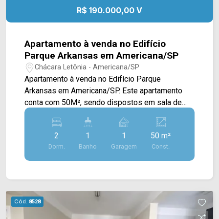
R$ 190.000,00 V
Apartamento à venda no Edifício
Parque Arkansas em Americana/SP
Chácara Letônia - Americana/SP
Apartamento à venda no Edifício Parque
Arkansas em Americana/SP. Este apartamento
conta com 50M², sendo dispostos em sala de
estar e de jantar integradas, cozinha com
armários e conectada a área de serviço. > 02
2
1
1
50 m²
quartos; > 01 banheiro social; > 01 vaga de
Dorm.
Banho
Garagem
Const.
garagem. Localizado no bairro Chácara Letônia,
este condomínio está próximo à Av. Suzimara de
Lurdes Bazaneli e a Rod. Anhanguera, contém
fácil acesso a Av. Antônio Centurione Boer e Av.
Antônio Pinto Duarte. Esta região conta com
Cód.
8528
restaurantes, escolas e supermercados São