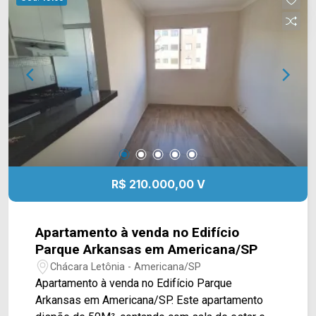
Antônio Pinto Duarte. Esta região conta com
restaurantes, escolas e supermercados São
Vicente e Pague Menos. Entre em contato com a
equipe da Arbix Imóveis e agende a sua visita!!
WhatsApp e Telefone: (19) 3475-4546 ARBIX
IMÓVEIS - Presente em cada mudança!
R$ 210.000,00 V
Apartamento à venda no Edifício
Parque Arkansas em Americana/SP
Chácara Letônia - Americana/SP
Apartamento à venda no Edifício Parque
Arkansas em Americana/SP. Este apartamento