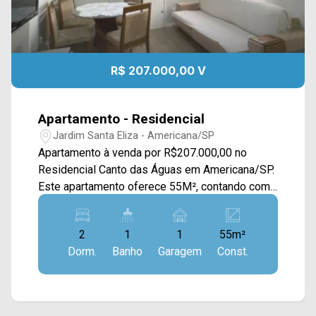
R$ 207.000,00 V
Apartamento - Residencial
Jardim Santa Eliza - Americana/SP
Apartamento à venda por R$207.000,00 no
Residencial Canto das Águas em Americana/SP.
Este apartamento oferece 55M², contando com
sala de estar e de jantar integradas com a
cozinha planejada, e área de serviço com
2
1
1
55m²
armários. > 02 quartos; > 01 banheiro social; > 01
Dorm.
Banho
Garagem
Const.
vaga de garagem coberta. Localizado no bairro
Jardim Santa Eliza, este condomínio está
próximo à Av. Antônio Centurione Boer, Av.
Suzimara de Lurdes Bazaneli e Av.