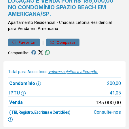
LOCAÇÃO E VENDA POR R$ 185,000,00
NO CONDOMÍNIO SPAZIO BEACH EM
AMERICANA/SP.
Apartamento
Residencial
-
Chácara Letônia
Residencial
para Venda em Americana
|
Favoritar
Comparar
Compartilhe:
Total para Acessórios
valores sujeitos a alteração.
Condomínio
200,00
IPTU
41,05
Venda
185.000,00
Consulte-nos
(ITBI, Registro, Escritura e Certidões)