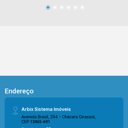
Anhanguera(SP-330). Esta região conta com
supermercados Pague Menos e São Vicente,
escolas, represa e restaurantes. Entre em
contato com a equipe da Arbix Imóveis e
agende a sua visita!! WhatsApp e Telefone: (19)
3475-4546 ARBIX IMÓVEIS - Presente em cada
mudança!
Endereço
Arbix Sistema Imóveis
Avenida Brasil, 294 - Chácara Girassol,
CEP:
13465-691