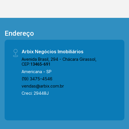
coberta. Localizado no bairro Vila Jones, este
edifício está próximo à Rua Florindo Cibin, Av.
Campos Sales, Rua Gonçalves Dias e Rua
Washington Luís, além de contar com fácil
Endereço
acesso à Av. Brasil. A região oferece
infraestrutura completa, com conveniências
como a Escola São Vicente de Paulo,
Arbix Negócios Imobiliários
Panificadora Maryara, Academia Panobianco,
Avenida Brasil, 294 - Chácara Girassol,
além de padarias, restaurantes e fácil acesso ao
CEP:
13465-691
Centro, proporcionando praticidade e qualidade
Americana - SP
de vida. Entre em contato com a equipe da Arbix
(19) 3475-4546
Imóveis e agende a sua visita!! WhatsApp e
vendas@arbix.com.br
Telefone: (19) 3475-4546 ARBIX IMÓVEIS -
Creci: 29448J
Presente em cada mudança!