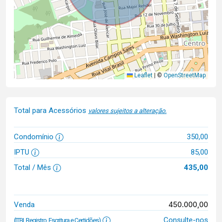
Leaflet
|
©
OpenStreetMap
Total para Acessórios
valores sujeitos a alteração.
Condomínio
350,00
IPTU
85,00
Total / Mês
435,00
450.000,00
Venda
Consulte-nos
(ITBI, Registro, Escritura e Certidões)