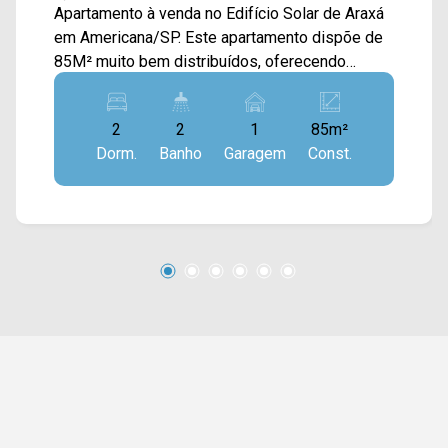
Apartamento à venda no Edifício Solar de Araxá
em Americana/SP. Este apartamento dispõe de
85M² muito bem distribuídos, oferecendo
conforto e funcionalidade para o dia a dia. A área
social conta com uma ampla sala de estar e
2
2
1
85m²
jantar integradas, proporcionando um ambiente
Dorm.
Banho
Garagem
Const.
agradável e versátil para convivência, além de
cozinha com armários, conectada à área de
serviço, garantindo praticidade. Os dormitórios
são bem dimensionados e confortáveis, com
destaque para a suíte, que oferece mais
privacidade. A planta é funcional e atende
perfeitamente às necessidades de quem busca
um imóvel equilibrado, com boa distribuição e
ambientes acolhedores. A sacada com vista
livre complementa o imóvel, trazendo mais
ventilação natural e um espaço extra para
relaxar. 02 quartos, sendo 01 suíte; 02
banheiros, sendo 01 social; 01 vaga de garagem