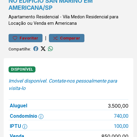
NO EDIFÍCIO SAN MARINO EM
AMERICANA/SP
Apartamento
Residencial
-
Vila Medon
Residencial para
Locação ou Venda em Americana
|
Favoritar
Comparar
Compartilhe:
DISPONÍVEL
Imóvel disponível. Contate-nos pessoalmente para
visita-lo
Aluguel
3.500,00
Condomínio
740,00
IPTU
100,00
Venda
850.000,00