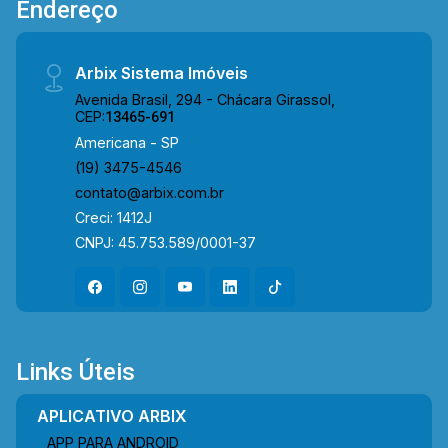
Endereço
visita!! WhatsApp e Telefone: (19) 3475-4546
ARBIX IMÓVEIS - Presente em cada mudança!
Arbix Sistema Imóveis
Avenida Brasil, 294 - Chácara Girassol,
CEP:
13465-691
Americana - SP
(19) 3475-4546
contato@arbix.com.br
Creci: 1412J
CNPJ: 45.753.589/0001-37
Links Úteis
APLICATIVO ARBIX
APP PARA ANDROID