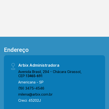
e agende a sua visita!! WhatsApp e Telefone:
(19) 3475-4546 ARBIX IMÓVEIS - Presente em
cada mudança!
Endereço
Arbix Administradora
Avenida Brasil, 294 - Chácara Girassol,
CEP:
13465-691
Americana - SP
(19) 3475-4546
milena@arbix.com.br
Creci: 45202J