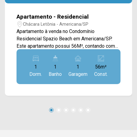
Apartamento - Residencial
Chácara Letônia - Americana/SP
Apartamento à venda no Condomínio
Residencial Spazio Beach em Americana/SP.
Este apartamento possui 56M², contando com
sala de estar e de jantar integradas, cozinha
planejada e conectada com a área de serviço. >
1
1
1
56m²
02 quartos; > 01 banheiro social; > 01 vaga de
Dorm.
Banho
Garagem
Const.
garagem coberta. Aceita financiamento. Não
aceita permuta. Obs. porteira fechada, ou pode
negocias sem os moveis soltos. Localizado no
bairro Chácara Letônia, este condomínio esta
próximo à Av. Comendador Thomáz Fortunato,
Av. Antônio Centurione Boer e Rod. Anhanguera.
Esta região conta com escolas, restaurantes e
supermercados São Vicente e Pague Menos.
Entre em contato com a equipe da Arbix Imóveis